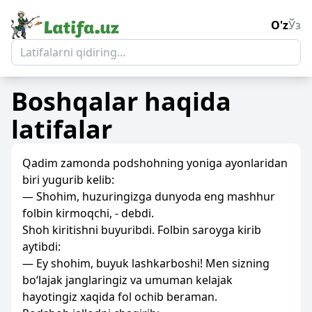
O'z
Ўз
Boshqalar
haqida
latifalar
Qadim zamonda podshohning yoniga ayonlaridan
biri yugurib kelib:
— Shohim, huzuringizga dunyoda eng mashhur
folbin kirmoqchi, - debdi.
Shoh kiritishni buyuribdi. Folbin saroyga kirib
aytibdi:
— Ey shohim, buyuk lashkarboshi! Men sizning
bo‘lajak janglaringiz va umuman kelajak
hayotingiz xaqida fol ochib beraman.