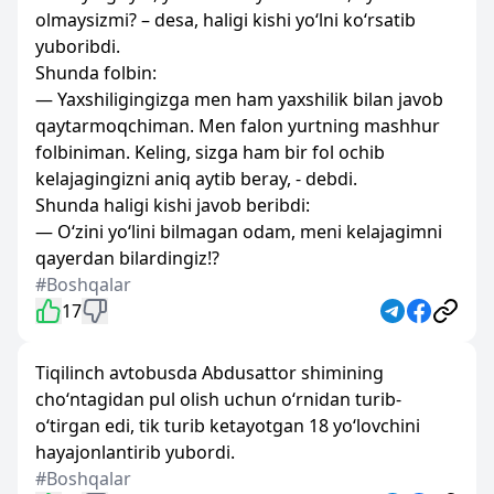
olmaysizmi? – desa, haligi kishi yo‘lni ko‘rsatib
yuboribdi.
Shunda folbin:
— Yaxshiligingizga men ham yaxshilik bilan javob
qaytarmoqchiman. Men falon yurtning mashhur
folbiniman. Keling, sizga ham bir fol ochib
kelajagingizni aniq aytib beray, - debdi.
Shunda haligi kishi javob beribdi:
— O‘zini yo‘lini bilmagan odam, meni kelajagimni
qayerdan bilardingiz!?
#Boshqalar
17
Tiqilinch avtobusda Abdusattor shimining
cho‘ntagidan pul olish uchun o‘rnidan turib-
o‘tirgan edi, tik turib ketayotgan 18 yo‘lovchini
hayajonlantirib yubordi.
#Boshqalar