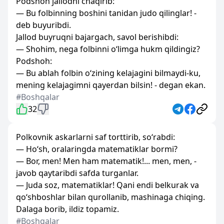
Podshoh jallodni chaqirib:
— Bu folbinning boshini tanidan judo qilinglar! -
deb buyuribdi.
Jallod buyruqni bajargach, savol berishibdi:
— Shohim, nega folbinni o‘limga hukm qildingiz?
Podshoh:
— Bu ablah folbin o‘zining kelajagini bilmaydi-ku,
mening kelajagimni qayerdan bilsin! - degan ekan.
#Boshqalar
32
Polkovnik askarlarni saf torttirib, so‘rabdi:
— Ho‘sh, oralaringda matematiklar bormi?
— Bor, men! Men ham matematik!... men, men, -
javob qaytaribdi safda turganlar.
— Juda soz, matematiklar! Qani endi belkurak va
qo‘shboshlar bilan qurollanib, mashinaga chiqing.
Dalaga borib, ildiz topamiz.
#Boshqalar