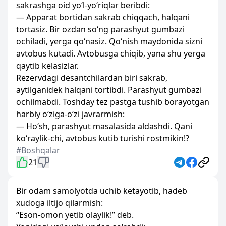
sakrashga oid yo‘l-yo‘riqlar beribdi:
— Apparat bortidan sakrab chiqqach, halqani
tortasiz. Bir ozdan so‘ng parashyut gumbazi
ochiladi, yerga qo‘nasiz. Qo‘nish maydonida sizni
avtobus kutadi. Avtobusga chiqib, yana shu yerga
qaytib kelasizlar.
Rezervdagi desantchilardan biri sakrab,
aytilganidek halqani tortibdi. Parashyut gumbazi
ochilmabdi. Toshday tez pastga tushib borayotgan
harbiy o‘ziga-o‘zi javrarmish:
— Ho‘sh, parashyut masalasida aldashdi. Qani
ko‘raylik-chi, avtobus kutib turishi rostmikin!?
#Boshqalar
21
Bir odam samolyotda uchib ketayotib, hadeb
xudoga iltijo qilarmish:
“Eson-omon yetib olaylik!” deb.