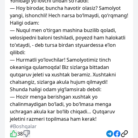
Yonidagi yo‘lovchi undan so‘rabdi:
— Hoy birodar, buncha havotir olasiz? Samolyot
yangi, ishonchli! Hech narsa bo‘lmaydi, qo‘rqmang!
Haligi odam:
— Nuqul men o‘tirgan mashina buzilib qoladi,
velosipedni baloni teshiladi, poyezd ham halokatli
to‘xtaydi, - deb tursa birdan styuardessa e’lon
qilibdi:
— Hurmatli yo‘lovchilar! Samolyotimiz tinch
okeaniga qulamoqda! Biz sizlarga bittadan
qutqaruv jeleti va xushtak beramiz. Xushtakni
chalsangiz, sizlarga akula hujum qilmaydi!
Shunda haligi odam yig‘lamsirab debdi:
— Hozir menga berishgan xushtak yo
chalinmaydigan bo‘ladi, yo bo‘lmasa menga
uchragan akula kar bo‘lib chiqadi… Qutqaruv
jeletini razmeri topilmasa ham kerak!
#Boshqalar
38