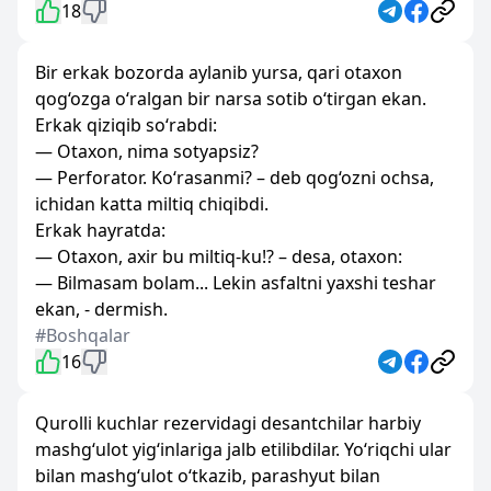
18
Bir erkak bozorda aylanib yursa, qari otaxon
qog‘ozga o‘ralgan bir narsa sotib o‘tirgan ekan.
Erkak qiziqib so‘rabdi:
— Otaxon, nima sotyapsiz?
— Perforator. Ko‘rasanmi? – deb qog‘ozni ochsa,
ichidan katta miltiq chiqibdi.
Erkak hayratda:
— Otaxon, axir bu miltiq-ku!? – desa, otaxon:
— Bilmasam bolam... Lekin asfaltni yaxshi teshar
ekan, - dermish.
#Boshqalar
16
Qurolli kuchlar rezervidagi desantchilar harbiy
mashg‘ulot yig‘inlariga jalb etilibdilar. Yo‘riqchi ular
bilan mashg‘ulot o‘tkazib, parashyut bilan