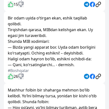
15
Bir odam uyida o‘tirgan ekan, eshik taqillab
qolibdi.
Tirqishdan qarasa, MIBdan kelishgan ekan. Uy
egasi jim turaveribdi.
Shunda MIB xodimlari:
— Bizda yangi apparat bor. Uyda odam borligini
ko‘rsatyapti. Oching eshikni! – deyishibdi.
Haligi odam hayron bo‘lib, eshikni ochibdi-da:
— Qani, ko‘rsatinglarchi... - dermish.
#Boshqalar
26
Mashhur folbin bir shaharga mehmon bo‘lib
kelibdi. Yo‘lni bilmay tursa, yonidan bir kishi o‘tib
qolibdi. Shunda folbin:
— Hoy og‘ayni, yo‘lni bilmay turibman, aytib bera