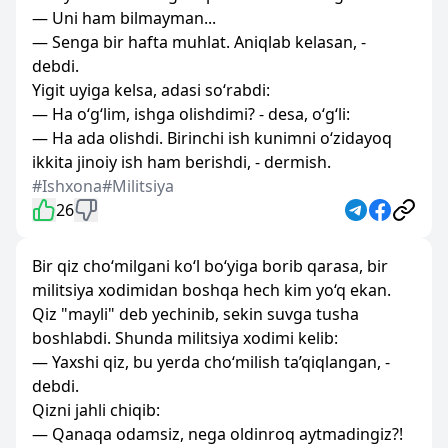
— Uni ham bilmayman...
— Senga bir hafta muhlat. Aniqlab kelasan, -
debdi.
Yigit uyiga kelsa, adasi so‘rabdi:
— Ha o‘g‘lim, ishga olishdimi? - desa, o‘g‘li:
— Ha ada olishdi. Birinchi ish kunimni o‘zidayoq
ikkita jinoiy ish ham berishdi, - dermish.
#Ishxona
#Militsiya
26
Bir qiz cho‘milgani ko‘l bo‘yiga borib qarasa, bir
militsiya xodimidan boshqa hech kim yo‘q ekan.
Qiz "mayli" deb yechinib, sekin suvga tusha
boshlabdi. Shunda militsiya xodimi kelib:
— Yaxshi qiz, bu yerda cho‘milish ta’qiqlangan, -
debdi.
Qizni jahli chiqib:
— Qanaqa odamsiz, nega oldinroq aytmadingiz?!