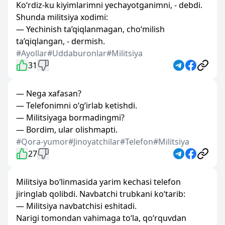
Ko‘rdiz-ku kiyimlarimni yechayotganimni, - debdi.
Shunda militsiya xodimi:
— Yechinish ta’qiqlanmagan, cho‘milish
ta’qiqlangan, - dermish.
#Ayollar
#Uddaburonlar
#Militsiya
31
— Nega xafasan?
— Telefonimni o‘g‘irlab ketishdi.
— Militsiyaga bormadingmi?
— Bordim, ular olishmapti.
#Qora-yumor
#Jinoyatchilar
#Telefon
#Militsiya
27
Militsiya bo‘linmasida yarim kechasi telefon
jiringlab qolibdi. Navbatchi trubkani ko‘tarib:
— Militsiya navbatchisi eshitadi.
Narigi tomondan vahimaga to‘la, qo‘rquvdan