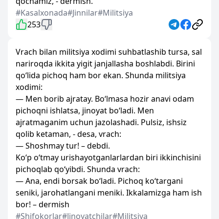
qochamiz, - dermish.
#Kasalxonada
#Jinnilar
#Militsiya
253
Vrach bilan militsiya xodimi suhbatlashib tursa, sal
nariroqda ikkita yigit janjallasha boshlabdi. Birini
qo‘lida pichoq ham bor ekan. Shunda militsiya
xodimi:
— Men borib ajratay. Bo‘lmasa hozir anavi odam
pichoqni ishlatsa, jinoyat bo‘ladi. Men
ajratmaganim uchun jazolashadi. Pulsiz, ishsiz
qolib ketaman, - desa, vrach:
— Shoshmay tur! – debdi.
Ko‘p o‘tmay urishayotganlarlardan biri ikkinchisini
pichoqlab qo‘yibdi. Shunda vrach:
— Ana, endi borsak bo‘ladi. Pichoq ko‘targani
seniki, jarohatlangani meniki. Ikkalamizga ham ish
bor! – dermish
#Shifokorlar
#Jinoyatchilar
#Militsiya