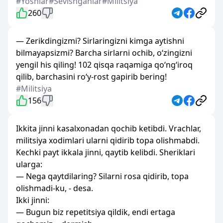
#Yoshlar
#Sevishganlar
#Militsiya
260
— Zerikdingizmi? Sirlaringizni kimga aytishni
bilmayapsizmi? Barcha sirlarni ochib, o‘zingizni
yengil his qiling! 102 qisqa raqamiga qo‘ng‘iroq
qilib, barchasini ro‘y-rost gapirib bering!
#Militsiya
156
Ikkita jinni kasalxonadan qochib ketibdi. Vrachlar,
militsiya xodimlari ularni qidirib topa olishmabdi.
Kechki payt ikkala jinni, qaytib kelibdi. Sheriklari
ularga:
— Nega qaytdilaring? Silarni rosa qidirib, topa
olishmadi-ku, - desa.
Ikki jinni:
— Bugun biz repetitsiya qildik, endi ertaga