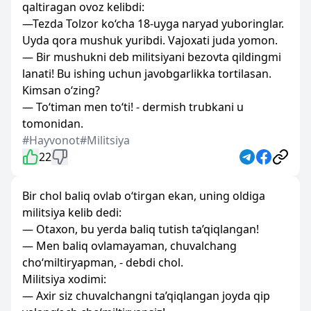
qaltiragan ovoz kelibdi:
—Tezda Tolzor ko‘cha 18-uyga naryad yuboringlar.
Uyda qora mushuk yuribdi. Vajoxati juda yomon.
— Bir mushukni deb militsiyani bezovta qildingmi
lanati! Bu ishing uchun javobgarlikka tortilasan.
Kimsan o‘zing?
— To‘timan men to‘ti! - dermish trubkani u
tomonidan.
#Hayvonot
#Militsiya
22
Bir chol baliq ovlab o‘tirgan ekan, uning oldiga
militsiya kelib dedi:
— Otaxon, bu yerda baliq tutish ta’qiqlangan!
— Men baliq ovlamayaman, chuvalchang
cho‘miltiryapman, - debdi chol.
Militsiya xodimi:
— Axir siz chuvalchangni ta’qiqlangan joyda qip