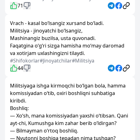
71
Vrach - kasal bo‘lsangiz xursand bo‘ladi.
Militsiya - jinoyatchi bo‘lsangiz,
Mashinangiz buzilsa, usta quvonadi.
Faqatgina o‘g‘ri sizga hamisha mo‘may daromad
va xotirjam uxlashingizni tilaydi.
#Shifokorlar
#Jinoyatchilar
#Militsiya
44
Militsiyaga ishga kirmoqchi bo‘lgan bola, hamma
komissiyadan o‘tib, oxiri boshliqni suhbatiga
kiribdi.
Boshliq:
— Xo‘sh, mana komissiyadan yaxshi o‘tibsan. Qani
ayt-chi, Kumushga kim zahar berib o‘ldirgan?
— Bilmayman o‘rtoq boshliq.
— Nyutonni boshiga tepadan nima tushgan?