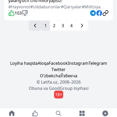
yalang‘och cho‘miltiryapsiz!
#Hayvonot
#Uddaburonlar
#Qariyalar
#Militsiya
103
1
2
3
4
Loyiha haqida
Aloqa
Facebook
Instagram
Telegram
Twitter
Oʼzbekcha
Ўзбекча
© Latifa.uz, 2008–2026
Obuna
va
GoodGroup
loyihasi
18+