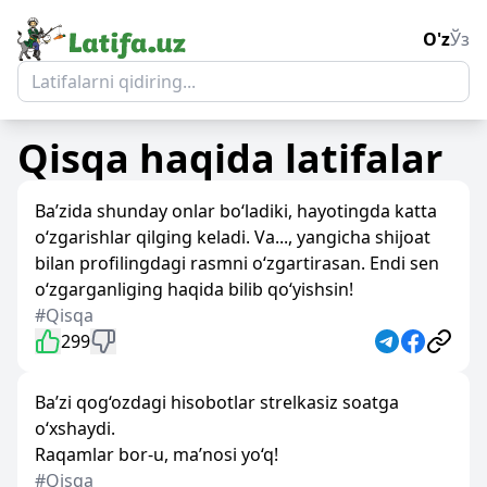
O'z
Ўз
Qisqa
haqida latifalar
Ba’zida shunday onlar bo‘ladiki, hayotingda katta
o‘zgarishlar qilging keladi. Va..., yangicha shijoat
bilan profilingdagi rasmni o‘zgartirasan. Endi sen
o‘zgarganliging haqida bilib qo‘yishsin!
#Qisqa
299
Ba’zi qog‘ozdagi hisobotlar strelkasiz soatga
o‘xshaydi.
Raqamlar bor-u, ma’nosi yo‘q!
#Qisqa