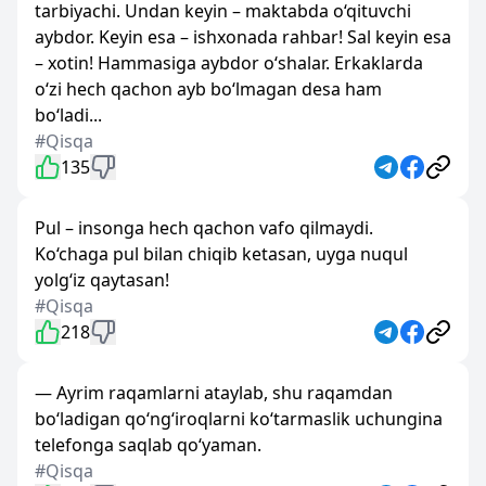
tarbiyachi. Undan keyin – maktabda o‘qituvchi
aybdor. Keyin esa – ishxonada rahbar! Sal keyin esa
– xotin! Hammasiga aybdor o‘shalar. Erkaklarda
o‘zi hech qachon ayb bo‘lmagan desa ham
bo‘ladi...
#Qisqa
135
Pul – insonga hech qachon vafo qilmaydi.
Ko‘chaga pul bilan chiqib ketasan, uyga nuqul
yolg‘iz qaytasan!
#Qisqa
218
— Ayrim raqamlarni ataylab, shu raqamdan
bo‘ladigan qo‘ng‘iroqlarni ko‘tarmaslik uchungina
telefonga saqlab qo‘yaman.
#Qisqa