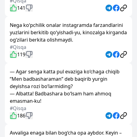
#Qisqa
141
Nega ko‘pchilik onalar instagramda farzandlarini
yuzlarini berkitib qo‘yishadi-yu, kinozalga kirganda
og‘zilari berkita olishmaydi.
#Qisqa
119
— Agar senga katta pul evaziga ko‘chaga chiqib
“Men badbasharaman” deb baqirib yurgin
deyishsa rozi bo‘larmiding?
— Albatta! Badbashara bo‘lsam ham ahmoq
emasman-ku!
#Qisqa
186
Avvaliga enaga bilan bog‘cha opa aybdor. Keyin –