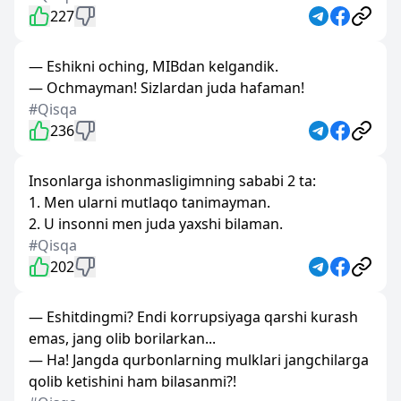
227
— Eshikni oching, MIBdan kelgandik.
— Ochmayman! Sizlardan juda hafaman!
#Qisqa
236
Insonlarga ishonmasligimning sababi 2 ta:
1. Men ularni mutlaqo tanimayman.
2. U insonni men juda yaxshi bilaman.
#Qisqa
202
— Eshitdingmi? Endi korrupsiyaga qarshi kurash
emas, jang olib borilarkan...
— Ha! Jangda qurbonlarning mulklari jangchilarga
qolib ketishini ham bilasanmi?!