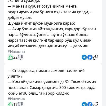
эканини сўрабди.
— Манави сурбет сотувчингиз менга
оқартирувчи упа ўрнига оҳак тавсия қилди, -
дебди жувон.
Шунда йигит дўкон мудирига қараб:
— Ахир ўзингиз айтгандингиз, харидор сўраган
нарса бўлмаса, ўрнига шунга ўхшаш бошқа
нарса тавсия қилгин! Харидор бўш қўл билан
чиқиб кетмасин дегандингиз-ку... – дермиш.
#Ишхона
22
— Стюардесса, нимага самолёт силкиниб
учяпти?
— Ким айтди сизга учяпмиз деб?! Самолётимиз
носоз экан. Самарқандгача 300 километр, ерда
юриб етиб олишга қарор қилдик.
#Ишхона
17