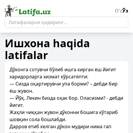
O'z
Ўз
Ишхона
haqida
latifalar
Дўконга сотувчи бўлиб ишга кирган ёш йигит
харидорларга хизмат кўрсатяпти:
— Сизда оқартирувчи упа борми? – дебди бир
ёш жувон.
— Йўқ. Лекин бизда оҳак бор. Оласизми? - дебди
йигит.
Жаҳли чиққан жувон дўконни бошига кўтариб
шовқин сола бошлабди.
Дарров етиб келган дўкон мудири нима гап