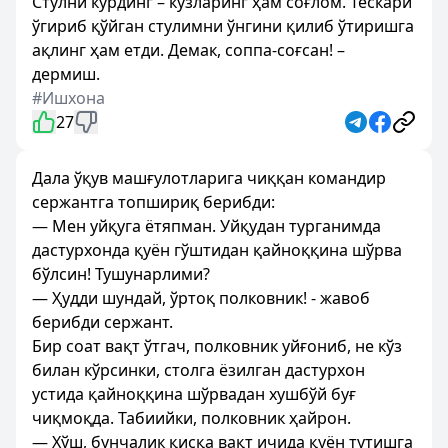
Стулни кўрдинг – кўзларинг ҳам соғлом. Тескари
ўгириб қўйган стулимни ўнгини қилиб ўтиришга
ақлинг ҳам етди. Демак, соппа-соғсан! –
дермиш.
#Ишхона
27
Дала ўқув машғулотларига чиққан командир
сержантга топшириқ берибди:
— Мен уйқуга ётяпман. Уйқудан турганимда
дастурхонда қуён гўштидан қайноққина шўрва
бўлсин! Тушунарлими?
— Ҳудди шундай, ўртоқ полковник! - жавоб
берибди сержант.
Бир соат вақт ўтгач, полковник уйғониб, не кўз
билан кўрсинки, столга ёзилган дастурхон
устида қайноққина шўрвадан хушбўй буғ
чиқмоқда. Табиийки, полковник ҳайрон.
— Хўш, бунчалик қисқа вақт ичида қуён тутишга