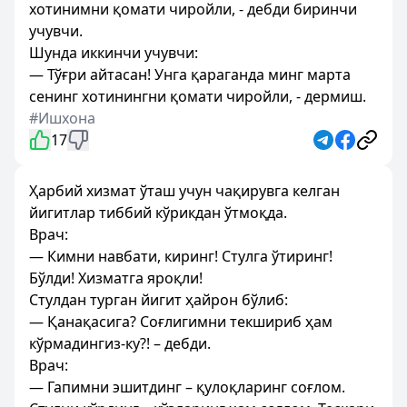
хотинимни қомати чиройли, - дебди биринчи
учувчи.
Шунда иккинчи учувчи:
— Тўғри айтасан! Унга қараганда минг марта
сенинг хотинингни қомати чиройли, - дермиш.
#Ишхона
17
Ҳарбий хизмат ўташ учун чақирувга келган
йигитлар тиббий кўрикдан ўтмоқда.
Врач:
— Кимни навбати, киринг! Стулга ўтиринг!
Бўлди! Хизматга яроқли!
Стулдан турган йигит ҳайрон бўлиб:
— Қанақасига? Соғлигимни текшириб ҳам
кўрмадингиз-ку?! – дебди.
Врач:
— Гапимни эшитдинг – қулоқларинг соғлом.