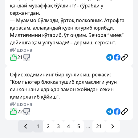
қандай муваффақ бўлдинг? - сўрабди у
сержантдан.
— Муаммо бўлмади, ўртоқ полковник. Атрофга
қарасам, аллақандай қуён югуриб юрибди.
Милтиғимни кўтариб, ўт очдим. Бечора “миёв”
дейишга ҳам улгурмади! – дермиш сержант.
#Ишхона
21
Офис ходимининг бир кунлик иш режаси:
“Компьютер блокка тушиб қолмаслиги учун
сичқончани ҳар-ҳар замон жойидан секин
қимирлатиб қўйиш”.
#Ишхона
22
1
2
3
4
5
...
21