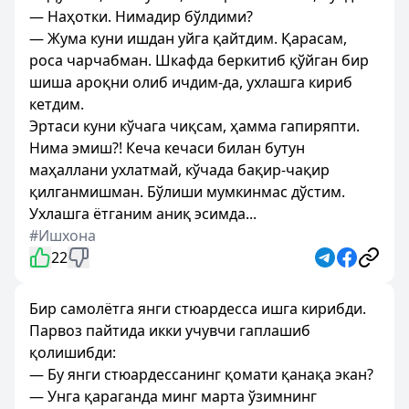
— Наҳотки. Нимадир бўлдими?
— Жума куни ишдан уйга қайтдим. Қарасам,
роса чарчабман. Шкафда беркитиб қўйган бир
шиша ароқни олиб ичдим-да, ухлашга кириб
кетдим.
Эртаси куни кўчага чиқсам, ҳамма гапиряпти.
Нима эмиш?! Кеча кечаси билан бутун
маҳаллани ухлатмай, кўчада бақир-чақир
қилганмишман. Бўлиши мумкинмас дўстим.
Ухлашга ётганим аниқ эсимда...
#Ишхона
22
Бир самолётга янги стюардесса ишга кирибди.
Парвоз пайтида икки учувчи гаплашиб
қолишибди:
— Бу янги стюардессанинг қомати қанақа экан?
— Унга қараганда минг марта ўзимнинг