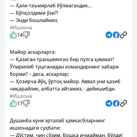
— Ҳали таъмирлаб бўлмагандик...
— Бўпқолдими ўзи?!
— Энди бошлаймиз.
#Ишхона
14
Майор аскарларга:
— Қазиган траншеянгиз бир пулга қиммат!
Ўпирилиб тушганидан командирнинг хабари
борми? – деса, аскарлар:
— Ҳозирча йўқ, ўртоқ майор. Аввал уни қазиб
чиқарайлик, албатта айтамиз, - дейишибди.
#Ишхона
17
Душанба куни эрталаб ҳамкасбларнинг
ишхонадаги суҳбати:
— Дўстим, чин сўзим, бошқа ичмайман, бўлди!