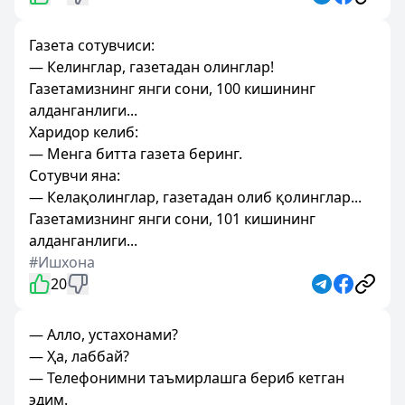
Газета сотувчиси:
— Келинглар, газетадан олинглар!
Газетамизнинг янги сони, 100 кишининг
алданганлиги...
Харидор келиб:
— Менга битта газета беринг.
Сотувчи яна:
— Келақолинглар, газетадан олиб қолинглар...
Газетамизнинг янги сони, 101 кишининг
алданганлиги...
#Ишхона
20
— Алло, устахонами?
— Ҳа, лаббай?
— Телефонимни таъмирлашга бериб кетган
эдим.