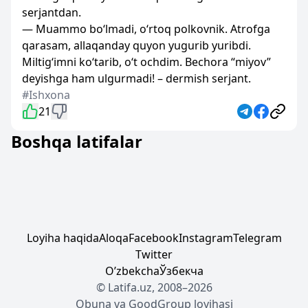
serjantdan.
— Muammo bo‘lmadi, o‘rtoq polkovnik. Atrofga
qarasam, allaqanday quyon yugurib yuribdi.
Miltig‘imni ko‘tarib, o‘t ochdim. Bechora “miyov”
deyishga ham ulgurmadi! – dermish serjant.
#Ishxona
21
Boshqa latifalar
Loyiha haqida
Aloqa
Facebook
Instagram
Telegram
Twitter
Oʼzbekcha
Ўзбекча
© Latifa.uz, 2008–2026
Obuna
va
GoodGroup
loyihasi