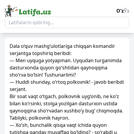
O'z
Ўз
Dala o‘quv mashg‘ulotlariga chiqqan komandir
serjantga topshiriq beribdi:
— Men uyquga yotyapman. Uyqudan turganimda
dasturxonda quyon go‘shtidan qaynoqqina
sho‘rva bo‘lsin! Tushunarlimi?
— Huddi shunday, o‘rtoq polkovnik! - javob beribdi
serjant.
Bir soat vaqt o‘tgach, polkovnik uyg‘onib, ne ko‘z
bilan ko‘rsinki, stolga yozilgan dasturxon ustida
qaynoqqina sho‘rvadan xushbo‘y bug‘ chiqmoqda.
Tabiiyki, polkovnik hayron.
— Xo‘sh, bunchalik qisqa vaqt ichida quyon
tutishga qanday muvaffaq bo‘lding? - so‘rabdi u