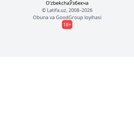
Oʼzbekcha
Ўзбекча
© Latifa.uz, 2008–2026
Obuna
va
GoodGroup
loyihasi
18+