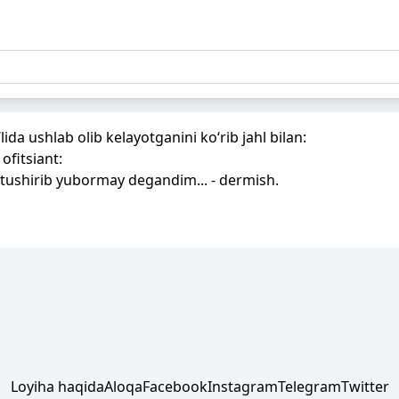
da ushlab olib kelayotganini ko‘rib jahl bilan:
ofitsiant:
 tushirib yubormay degandim... - dermish.
Loyiha haqida
Aloqa
Facebook
Instagram
Telegram
Twitter