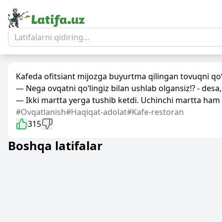
Kafeda ofitsiant mijozga buyurtma qilingan tovuqni qo‘li
— Nega ovqatni qo‘lingiz bilan ushlab olgansiz!? - desa, 
— Ikki martta yerga tushib ketdi. Uchinchi martta ham
#Ovqatlanish
#Haqiqat-adolat
#Kafe-restoran
315
Boshqa latifalar