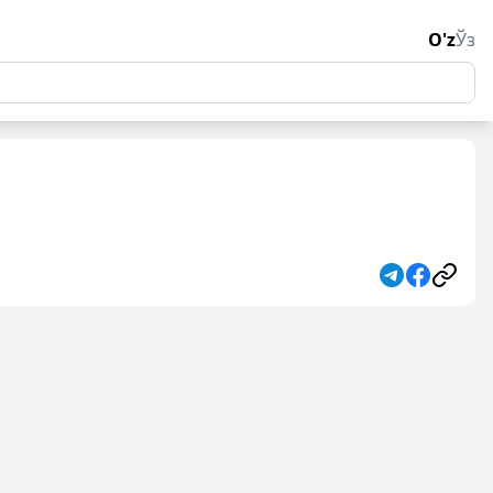
O'z
Ўз