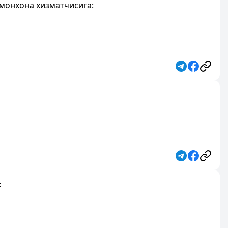
монхона хизматчисига:
: