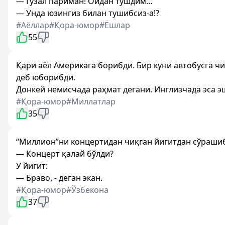
— Гўзал париман! Ойдан тушдим…
— Унда юзингиз билан тушибсиз-а!?
#Аёллар
#Қора-юмор
#Ёшлар
55
Қари аёл Америкага борибди. Бир куни автобусга чи
деб юборибди.
Донкей немисчада раҳмат дегани. Инглизчада эса э
#Қора-юмор
#Миллатлар
35
“Миллион”ни концертидан чиқган йигитдан сўраши
— Концерт қалай бўлди?
У йигит:
— Браво, - деган экан.
#Қора-юмор
#Ўзбекона
37