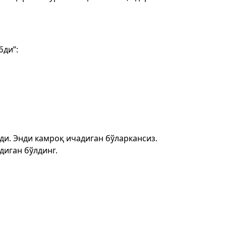
бди”:
ди. Энди камроқ ичадиган бўларкансиз.
диган бўлдинг.