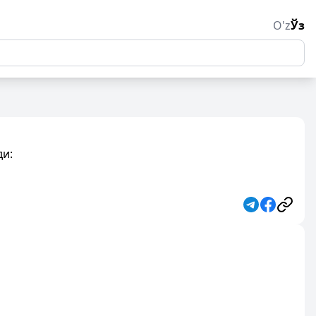
O'z
Ўз
ди: