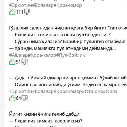
#Эр-хотин
#Болалар
#Қора-юмор
111
Гўзаллик салонидан чиқган қизга бир йигит “гап оти
— Яхши қиз, сочингизга нечи пул бердингиз?
— Сўраб нима қиласиз? Барибир пулингиз етмайди!
— Ҳа энди, макияжга пул етмадими дейман-да…
#Аёллар
#Қора-юмор
#Пул-бойлик
51
— Дада, ойим айтдилар-ки ароқ қиммат бўлиб кетиб
— Ойинг сал янглишибди ўғлим. Энди сен камроқ ей
#Эр-хотин
#Болалар
#Қора-юмор
#Ота-она
#Оила
64
Йигит қизни ёнига келиб дебди:
— Яхши қиз кимсиз, қаерликсиз?