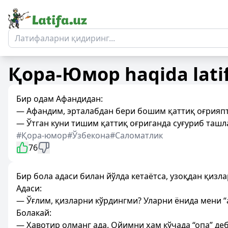
Қора-Юмор
haqida lati
Бир одам Афандидан:
— Афандим, эрталабдан бери бошим қаттиқ оғрияпти
— Ўтган куни тишим қаттиқ оғриганда суғуриб ташла
#Қора-юмор
#Ўзбекона
#Саломатлик
76
Бир бола адаси билан йўлда кетаётса, узоқдан қизл
Адаси:
— Ўғлим, қизларни кўрдингми? Уларни ёнида мени “ак
Болакай:
— Ҳавотир олманг ада. Ойимни ҳам кўчада “опа” де