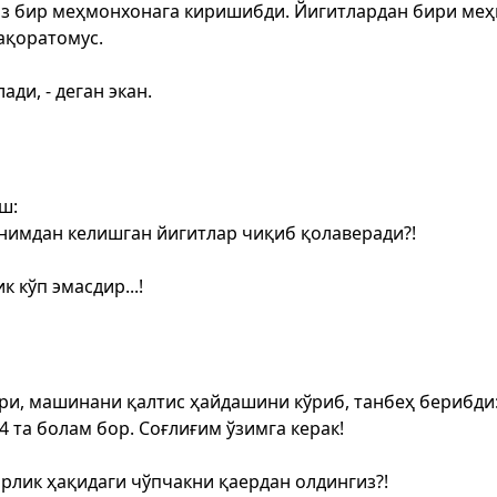
из бир меҳмонхонага киришибди. Йигитлардан бири меҳ
ақоратомус.
ади, - деган экан.
ш:
ёнимдан келишган йигитлар чиқиб қолаверади?!
 кўп эмасдир...!
ри, машинани қалтис ҳайдашини кўриб, танбеҳ берибди
 та болам бор. Соғлиғим ўзимга керак!
корлик ҳақидаги чўпчакни қаердан олдингиз?!