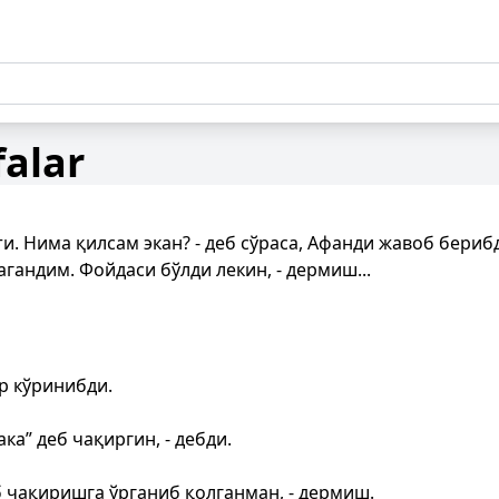
falar
. Нима қилсам экан? - деб сўраса, Афанди жавоб бериб
гандим. Фойдаси бўлди лекин, - дермиш...
ар кўринибди.
а” деб чақиргин, - дебди.
б чақиришга ўрганиб қолганман, - дермиш.