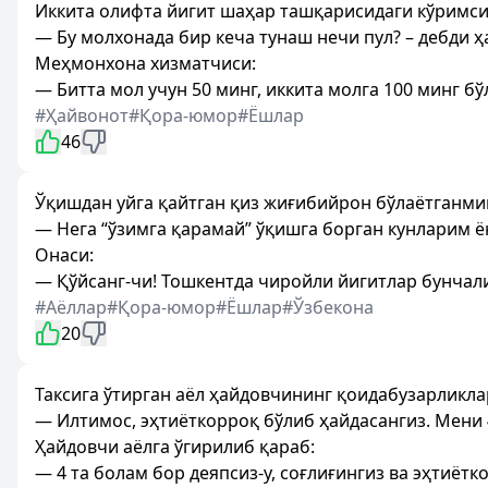
Иккита олифта йигит шаҳар ташқарисидаги кўримс
— Бу молхонада бир кеча тунаш нечи пул? – дебди ҳ
Меҳмонхона хизматчиси:
— Битта мол учун 50 минг, иккита молга 100 минг бўл
#Ҳайвонот
#Қора-юмор
#Ёшлар
46
Ўқишдан уйга қайтган қиз жиғибийрон бўлаётганми
— Нега “ўзимга қарамай” ўқишга борган кунларим 
Онаси:
— Қўйсанг-чи! Тошкентда чиройли йигитлар бунчалик
#Аёллар
#Қора-юмор
#Ёшлар
#Ўзбекона
20
Таксига ўтирган аёл ҳайдовчининг қоидабузарликла
— Илтимос, эҳтиёткорроқ бўлиб ҳайдасангиз. Мени 4
Ҳайдовчи аёлга ўгирилиб қараб:
— 4 та болам бор деяпсиз-у, соғлиғингиз ва эҳтиёт