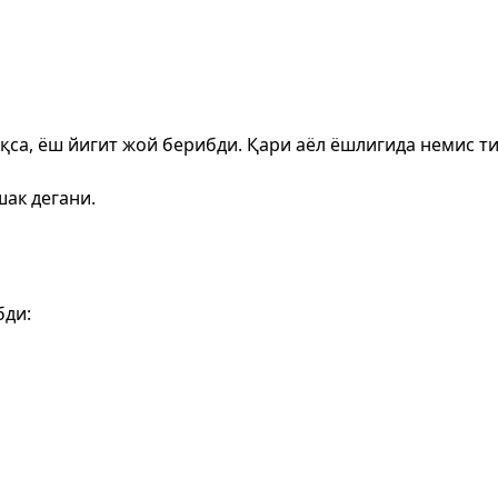
қса, ёш йигит жой берибди. Қари аёл ёшлигида немис ти
шак дегани.
бди: