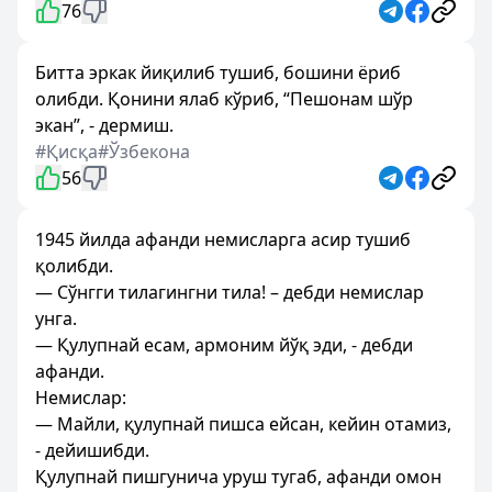
76
Битта эркак йиқилиб тушиб, бошини ёриб
олибди. Қонини ялаб кўриб, “Пешонам шўр
экан”, - дермиш.
#Қисқа
#Ўзбекона
56
1945 йилда афанди немисларга асир тушиб
қолибди.
— Сўнгги тилагингни тила! – дебди немислар
унга.
— Қулупнай есам, армоним йўқ эди, - дебди
афанди.
Немислар:
— Майли, қулупнай пишса ейсан, кейин отамиз,
- дейишибди.
Қулупнай пишгунича уруш тугаб, афанди омон