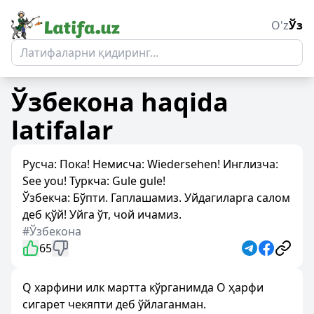
O'z
Ўз
Ўзбекона
haqida
latifalar
Русча: Пока! Немисча: Wiedersehen! Инглизча:
See you! Туркча: Gule gule!
Ўзбекча: Бўпти. Гаплашамиз. Уйдагиларга салом
деб қўй! Уйга ўт, чой ичамиз.
#Ўзбекона
65
Q харфини илк мартта кўрганимда O ҳарфи
сигарет чекяпти деб ўйлаганман.