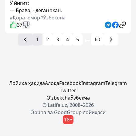
У йигит:
— Браво, - деган экан.
#Қора-юмор
#Ўзбекона
37
1
2
3
4
5
...
60
Лойиҳа ҳақида
Алоқа
Facebook
Instagram
Telegram
Twitter
Oʼzbekcha
Ўзбекча
© Latifa.uz, 2008–2026
Obuna
ва
GoodGroup
лойиҳаси
18+