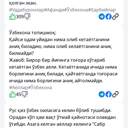
қолган экан.
#Уддабуронлар
#Афанди
#Ўзбекона
#Ҳарбийлар
309
Ўзбекона топишмоқ:
Қайси одам уйидан нима олиб кетаётганини
аниқ биладию, нима олиб келаётганини аниқ
билмайди?
Жавоб: Бирор бир йиғинга тоғора кўтариб
кетаётган ўзбек аёли. Кетаётганида ичида нима
борлигини аниқ билади, қайтаётганда тоғораси
ичида нима борлигини аниқ айтолмайди.
#Аёллар
#Ўзбекона
45
Рус қиз ўзбек оиласига келин бўлиб тушибди.
Орадан кўп ҳам вақт ўтмай қайнотаси оламдан
ўтибди. Азага келган аёллар келинга “Сабр