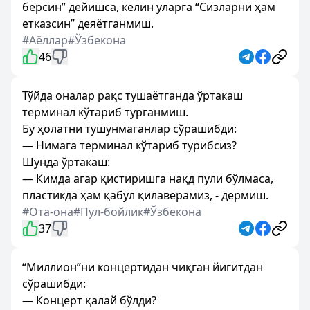
берсин” дейишса, келин уларга “Сизларни ҳам
етказсин” деяётганмиш.
#Аёллар
#Ўзбекона
46
Тўйда оналар рақс тушаётганда ўртакаш
терминал кўтариб турганмиш.
Бу ҳолатни тушунмаганлар сўрашибди:
— Нимага терминал кўтариб турибсиз?
Шунда ўртакаш:
— Кимда агар қистиришга нақд пули бўлмаса,
пластикда ҳам қабул қилаверамиз, - дермиш.
#Ота-она
#Пул-бойлик
#Ўзбекона
37
“Миллион”ни концертидан чиқган йигитдан
сўрашибди:
— Концерт қалай бўлди?