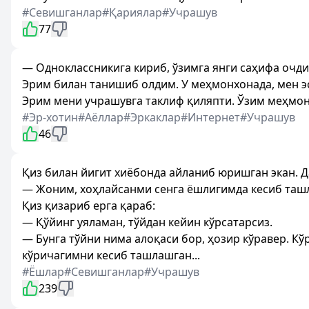
#Севишганлар
#Қариялар
#Учрашув
77
— Одноклассникига кириб, ўзимга янги саҳифа очд
Эрим билан танишиб олдим. У меҳмонхонада, мен э
Эрим мени учрашувга таклиф қиляпти. Ўзим меҳмон
#Эр-хотин
#Аёллар
#Эркаклар
#Интернет
#Учрашув
46
Қиз билан йигит хиёбонда айланиб юришган экан. Д
— Жоним, хоҳлайсанми сенга ёшлигимда кесиб таш
Қиз қизариб ерга қараб:
— Қўйинг уяламан, тўйдан кейин кўрсатарсиз.
— Бунга тўйни нима алоқаси бор, ҳозир кўравер. К
кўричагимни кесиб ташлашган...
#Ёшлар
#Севишганлар
#Учрашув
239