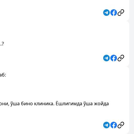
.?
аб:
нони, ўша бино клиника. Ёшлигимда ўша жойда