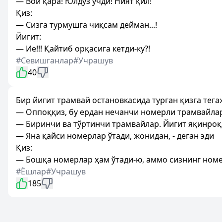
— Вой қара! Юлдуз учди! Ният қил!
Қиз:
— Сизга турмушга чиқсам дейман...!
Йигит:
— Ие!!! Қайтиб орқасига кетди-ку?!
#Севишганлар
#Учрашув
40
Бир йигит трамвай остановкасида турган қизга тега
— Оппоққиз, бу ердан нечанчи номерли трамвайлар
— Биринчи ва тўртинчи трамвайлар. Йигит яқинроқ
— Яна қайси номерлар ўтади, жонидан, - деган эди
Қиз:
— Бошқа номерлар ҳам ўтади-ю, аммо сизнинг номер
#Ёшлар
#Учрашув
185