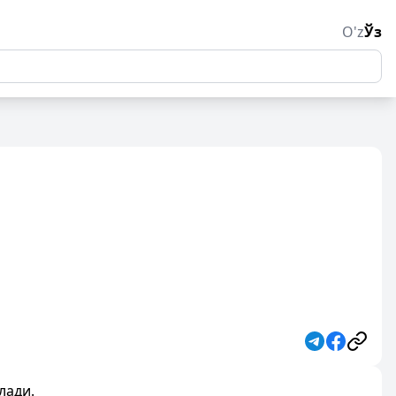
O'z
Ўз
лади.