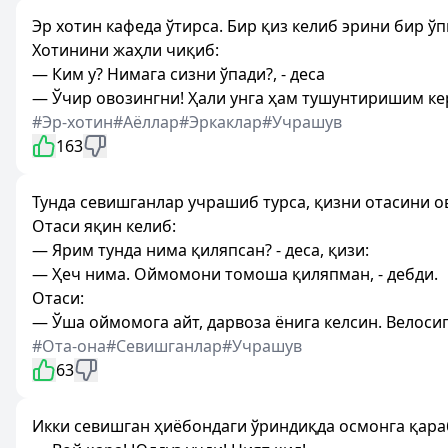
Эр хотин кафеда ўтирса. Бир қиз келиб эрини бир ўп
Хотинини жаҳли чиқиб:
— Ким у? Нимага сизни ўпади?, - деса
— Ўчир овозингни! Ҳали унга ҳам тушунтиришим ке
#Эр-хотин
#Аёллар
#Эркаклар
#Учрашув
163
Тунда севишганлар учрашиб турса, қизни отасини о
Отаси яқин келиб:
— Ярим тунда нима қиляпсан? - деса, қизи:
— Ҳеч нима. Оймомони томоша қиляпман, - дебди.
Отаси:
— Ўша оймомога айт, дарвоза ёнига келсин. Велосипе
#Ота-она
#Севишганлар
#Учрашув
63
Икки севишган ҳиёбондаги ўриндиқда осмонга қара