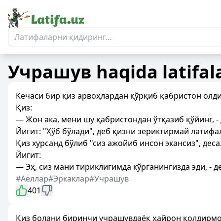
Учрашув
haqida latifal
Кечаси бир қиз арвоҳлардан қўрқиб қабристон олдид
Қиз:
— Жон ака, мeни шу қабристондан ўтқазиб қўйинг, -
Йигит: "Ҳўб бўлади", дeб қизни зeриктирмай латифа
Қиз хурсанд бўлиб "сиз ажойиб инсон экансиз", дeса
Йигит:
— Эҳ, сиз мани тириклигимда кўрганингизда эди, - 
#Аёллар
#Эркаклар
#Учрашув
401
Қиз болани биринчи учрашувдаёқ ҳайрон қолдирмоқ