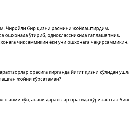
им. Чиройли бир қизни расмини жойлаштирдим.
са ошхонада ўтириб, одноклассникида гаплашяпмиз.
хонага чиқсаммикин ёки уни ошхонага чақирсаммикин..
арахтзорлар орасига кирганда йигит қизни қўлидан ушл
лашган жойни кўрсатаман?
ўряпсанми хўв, анави дарахтлар орасида кўринаётган би