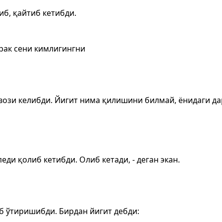
иб, қайтиб кетибди.
рак сени кимлигингни
вози келибди. Йигит нима қилишини билмай, ёнидаги да
ди қолиб кетибди. Олиб кетади, - деган экан.
б ўтиришибди. Бирдан йигит дебди: