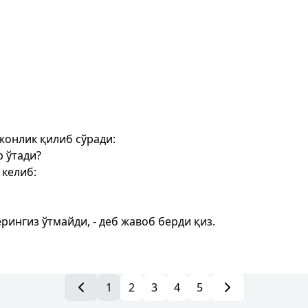
жонлик қилиб сўради:
 ўтади?
 келиб:
ингиз ўтмайди, - деб жавоб берди қиз.
1
2
3
4
5