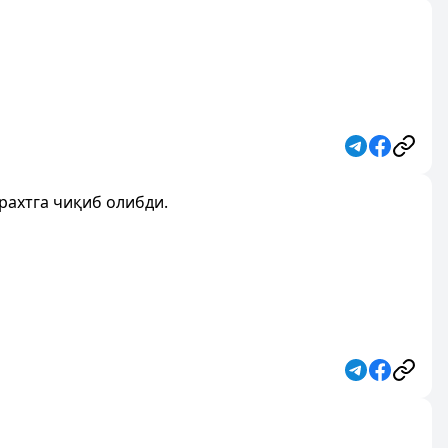
рахтга чиқиб олибди.