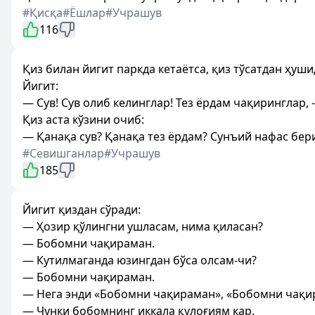
#Қисқа
#Ёшлар
#Учрашув
116
Қиз билан йигит паркда кетаётса, қиз тўсатдан ҳуш
Йигит:
— Сув! Сув олиб келинглар! Тез ёрдам чақиринглар, -
Қиз аста кўзини очиб:
— Қанақа сув? Қанақа тез ёрдам? Сунъий нафас бери
#Севишганлар
#Учрашув
185
Йигит қиздан сўради:
— Ҳозир қўлингни ушласам, нима қиласан?
— Бобомни чақираман.
— Кутилмаганда юзингдан бўса олсам-чи?
— Бобомни чақираман.
— Нега энди «Бобомни чақираман», «Бобомни чақи
— Чунки бобомнинг иккала қулоғиям кар.