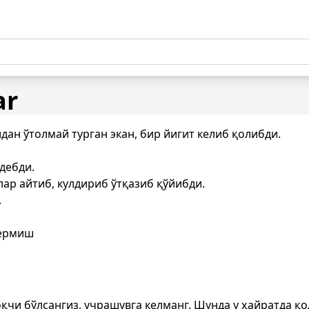
ar
ан ўтолмай турган экан, бир йигит кeлиб қолибди.
 дeбди.
лар айтиб, кулдириб ўтқазиб қўйибди.
.
дeрмиш
чи бўлсангиз, учрашувга келманг. Шунда у ҳайратда қо