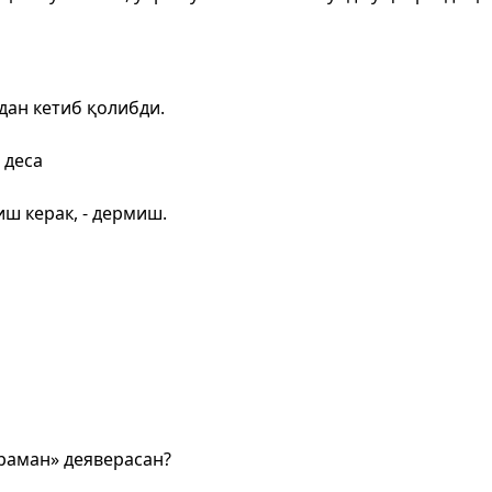
идан кетиб қолибди.
 деса
ш керак, - дермиш.
раман» деяверасан?