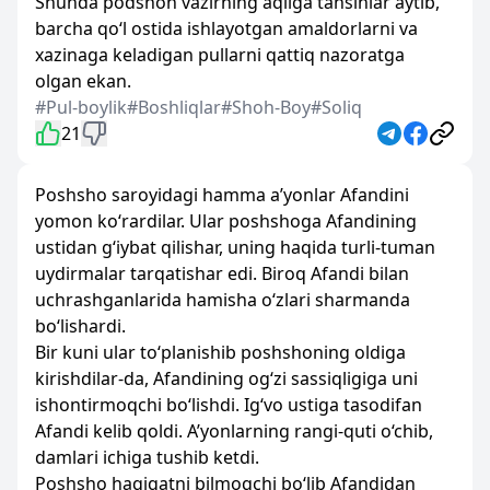
Shunda podshoh vazirning aqliga tahsinlar aytib,
barcha qo‘l ostida ishlayotgan amaldorlarni va
xazinaga keladigan pullarni qattiq nazoratga
olgan ekan.
#Pul-boylik
#Boshliqlar
#Shoh-Boy
#Soliq
21
Poshsho saroyidagi hamma a’yonlar Afandini
yomon ko‘rardilar. Ular poshshoga Afandining
ustidan g‘iybat qilishar, uning haqida turli-tuman
uydirmalar tarqatishar edi. Biroq Afandi bilan
uchrashganlarida hamisha o‘zlari sharmanda
bo‘lishardi.
Bir kuni ular to‘planishib poshshoning oldiga
kirishdilar-da, Afandining og‘zi sassiqligiga uni
ishontirmoqchi bo‘lishdi. Ig‘vo ustiga tasodifan
Afandi kelib qoldi. A’yonlarning rangi-quti o‘chib,
damlari ichiga tushib ketdi.
Poshsho haqiqatni bilmoqchi bo‘lib Afandidan