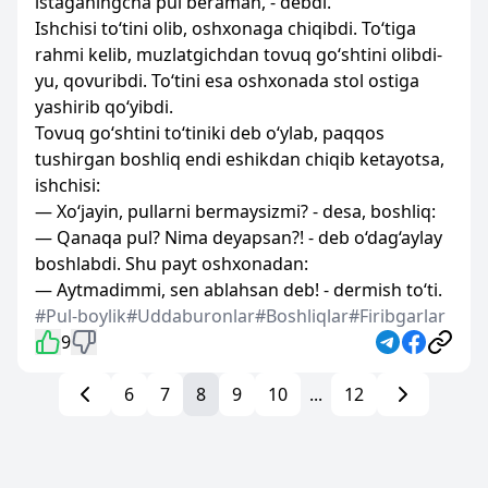
istaganingcha pul beraman, - debdi.
Ishchisi to‘tini olib, oshxonaga chiqibdi. To‘tiga
rahmi kelib, muzlatgichdan tovuq go‘shtini olibdi-
yu, qovuribdi. To‘tini esa oshxonada stol ostiga
yashirib qo‘yibdi.
Tovuq go‘shtini to‘tiniki deb o‘ylab, paqqos
tushirgan boshliq endi eshikdan chiqib ketayotsa,
ishchisi:
— Xo‘jayin, pullarni bermaysizmi? - desa, boshliq:
— Qanaqa pul? Nima deyapsan?! - deb o‘dag‘aylay
boshlabdi. Shu payt oshxonadan:
— Aytmadimmi, sen ablahsan deb! - dermish to‘ti.
#Pul-boylik
#Uddaburonlar
#Boshliqlar
#Firibgarlar
9
6
7
8
9
10
...
12