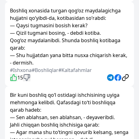
Boshliq xonasida turgan qog‘oz maydalagichga
hujjatni qo‘yibdi-da, kotibasidan so‘rabdi:
— Qaysi tugmasini bosish kerak?
— Qizil tugmani bosing, - debdi kotiba.
Qog‘oz maydalanibdi. Shunda boshliq kotibaga
qarab:
— Shu hujjatdan yana bitta nusxa chiqarish kerak,
- dermish.
#Ishxona
#Boshliqlar
#Kaltafahmlar
15
Bir kuni boshliq qo‘l ostidagi ishchisining uyiga
mehmonga kelibdi. Qafasdagi to‘ti boshliqqa
qarab hadeb:
— Sen ablahsan, sen ablahsan, - deyaveribdi.
Jahli chiqqan boshliq ishchisiga qarab:
— Agar mana shu to‘tingni qovurib kelsang, senga