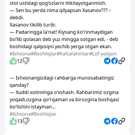
stol ustidagi qog‘ozlarni titkilayotganmish.
— Sen bu yerda nima qilyapsan Xasanov??? –
debdi.
Xasanov tikilib turib:
— Padaringga la’nat! Kiysang ko‘rinmaydigan
bo‘lib qolasan deb yuz mingga sotgan edi, - deb
boshidagi qalpoqni yechib yerga otgan ekan.
#Ishxona
#Boshliqlar
#Kaltafahmlar
#Lof-yolgon
12
— Ishxonangizdagi rahbarga munosabatingiz
qanday?
— Xuddi xotinimga o‘xshash. Rahbarimiz ozgina
yoqadi,ozgina qo‘rqaman va birozgina boshqasi
bo‘lishini istayman...
#Ishxona
#Boshliqlar
13