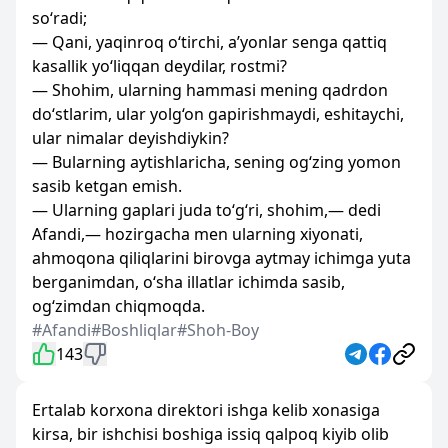
so‘radi;
— Qani, yaqinroq o‘tirchi, a’yonlar senga qattiq
kasallik yo‘liqqan deydilar, rostmi?
— Shohim, ularning hammasi mening qadrdon
do‘stlarim, ular yolg‘on gapirishmaydi, eshitaychi,
ular nimalar deyishdiykin?
— Bularning aytishlaricha, sening og‘zing yomon
sasib ketgan emish.
— Ularning gaplari juda to‘g‘ri, shohim,— dedi
Afandi,— hozirgacha men ularning xiyonati,
ahmoqona qiliqlarini birovga aytmay ichimga yuta
berganimdan, o‘sha illatlar ichimda sasib,
og‘zimdan chiqmoqda.
#Afandi
#Boshliqlar
#Shoh-Boy
143
Ertalab korxona direktori ishga kelib xonasiga
kirsa, bir ishchisi boshiga issiq qalpoq kiyib olib