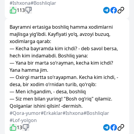
#Ishxona
#Boshliqlar
113
Bayramni ertasiga boshliq hamma xodimlarni
majlisga yig‘ibdi. Kayfiyati yo‘q, avzoyi buzuq,
xodimlarga qarab:
— Kecha bayramda kim ichdi? - deb savol bersa,
hech kim indamabdi. Boshliq yana:
— Yana bir marta so‘rayman, kecha kim ichdi?
Yana hamma jim.
— Oxirgi martta so‘rayapman. Kecha kim ichdi, -
desa, bir xodim o‘rnidan turib, qo‘rqib:
— Men ichgandim, - desa, boshliq
— Siz men bilan yuring! "Bosh og‘riq" qilamiz.
Qolganlar ishini qilsin! -dermish.
#Qora-yumor
#Erkaklar
#Ishxona
#Boshliqlar
#Lof-yolgon
13