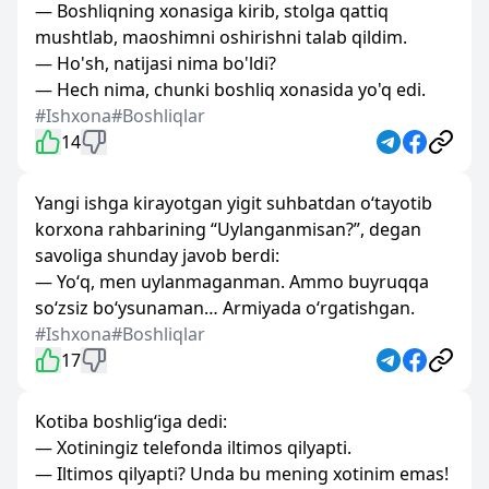
— Boshliqning xonasiga kirib, stolga qattiq
mushtlab, maoshimni oshirishni talab qildim.
— Ho'sh, natijasi nima bo'ldi?
— Hech nima, chunki boshliq xonasida yo'q edi.
#Ishxona
#Boshliqlar
14
Yangi ishga kirayotgan yigit suhbatdan oʻtayotib
korxona rahbarining “Uylanganmisan?”, degan
savoliga shunday javob berdi:
— Yoʻq, men uylanmaganman. Ammo buyruqqa
soʻzsiz boʻysunaman… Armiyada oʻrgatishgan.
#Ishxona
#Boshliqlar
17
Kotiba boshlig‘iga dedi:
— Xotiningiz telefonda iltimos qilyapti.
— Iltimos qilyapti? Unda bu mening xotinim emas!