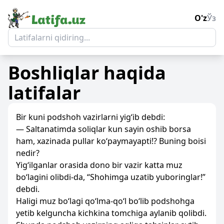
O'z
Ўз
Boshliqlar
haqida
latifalar
Bir kuni podshoh vazirlarni yig‘ib debdi:
— Saltanatimda soliqlar kun sayin oshib borsa
ham, xazinada pullar ko‘paymayapti!? Buning boisi
nedir?
Yig‘ilganlar orasida dono bir vazir katta muz
bo‘lagini olibdi-da, “Shohimga uzatib yuboringlar!”
debdi.
Haligi muz bo‘lagi qo‘lma-qo‘l bo‘lib podshohga
yetib kelguncha kichkina tomchiga aylanib qolibdi.