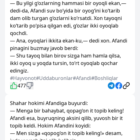
— Bu yilgi g‘ozlarning hammasi bir oyoqli ekan,—
dedi-da, Afandi suv bo‘yida bir oyog‘ini ko‘tarib
dam olib turgan g‘ozlarni ko‘rsatdi. Xon tayoqni
ko‘tarib po‘pisa qilgan edi, g‘ozlar ikki oyoqlab
qochdi.
— Ana, oyoqlari ikkita ekan-ku,— dedi xon. Afandi
pinagini buzmay javob berdi:
— Shu tayoq bilan birov sizga ham hamla qilsa,
ikki oyoq u yoqda tursin, to‘rt oyoqlab qochar
edingiz.
#Hayvonot
#Uddaburonlar
#Afandi
#Boshliqlar
477
Shahar hokimi Afandiga buyurdi:
— Menga bir bahaybat, qopag‘on it topib keling!
Afandi esa, buyruqning aksini qilib, yuvosh bir it
topib keldi. Hokim Afandini koyidi:
— Men sizga «qopog‘on it topib keling!» desam,