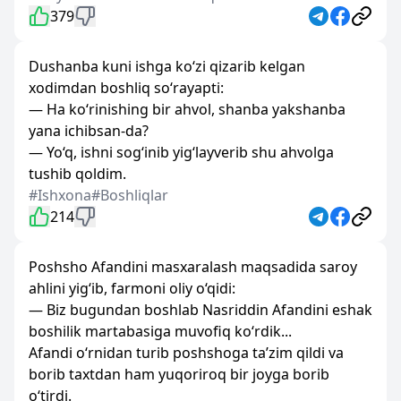
379
Dushanba kuni ishga ko‘zi qizarib kelgan
xodimdan boshliq so‘rayapti:
— Ha ko‘rinishing bir ahvol, shanba yakshanba
yana ichibsan-da?
— Yo‘q, ishni sog‘inib yig‘layverib shu ahvolga
tushib qoldim.
#Ishxona
#Boshliqlar
214
Poshsho Afandini masxaralash maqsadida saroy
ahlini yig‘ib, farmoni oliy o‘qidi:
— Biz bugundan boshlab Nasriddin Afandini eshak
boshilik martabasiga muvofiq ko‘rdik...
Afandi o‘rnidan turib poshshoga ta’zim qildi va
borib taxtdan ham yuqoriroq bir joyga borib
o‘tirdi.