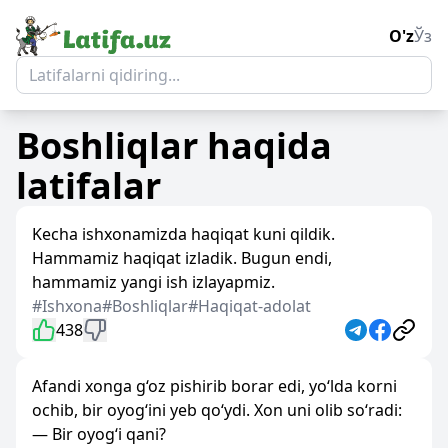
O'z
Ўз
Boshliqlar
haqida
latifalar
Kecha ishxonamizda haqiqat kuni qildik.
Hammamiz haqiqat izladik. Bugun endi,
hammamiz yangi ish izlayapmiz.
#Ishxona
#Boshliqlar
#Haqiqat-adolat
438
Afandi xonga g‘oz pishirib borar edi, yo‘lda korni
ochib, bir oyog‘ini yeb qo‘ydi. Xon uni olib so‘radi:
— Bir oyog‘i qani?