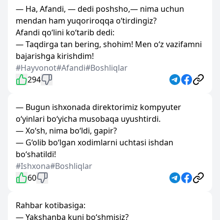
— Ha, Afandi, — dedi poshsho,— nima uchun
mendan ham yuqoriroqqa o‘tirdingiz?
Afandi qo‘lini ko‘tarib dedi:
— Taqdirga tan bering, shohim! Men o‘z vazifamni
bajarishga kirishdim!
#Hayvonot
#Afandi
#Boshliqlar
294
— Bugun ishxonada direktorimiz kompyuter
o‘yinlari bo‘yicha musobaqa uyushtirdi.
— Xo‘sh, nima bo‘ldi, gapir?
— G‘olib bo‘lgan xodimlarni uchtasi ishdan
bo‘shatildi!
#Ishxona
#Boshliqlar
60
Rahbar kotibasiga:
— Yakshanba kuni bo‘shmisiz?