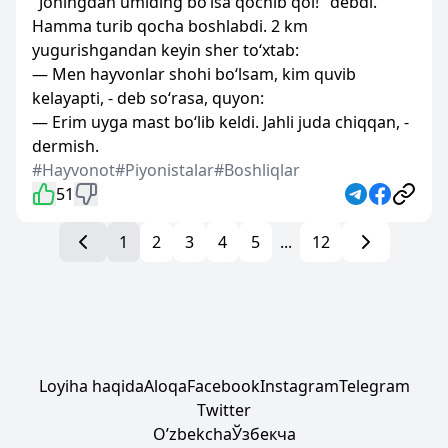
"Joningdan umiding bo‘lsa qochib qol!" debdi.
Hamma turib qocha boshlabdi. 2 km
yugurishgandan keyin sher to‘xtab:
— Men hayvonlar shohi bo‘lsam, kim quvib
kelayapti, - deb so‘rasa, quyon:
— Erim uyga mast bo‘lib keldi. Jahli juda chiqqan, -
dermish.
#Hayvonot
#Piyonistalar
#Boshliqlar
51
1
2
3
4
5
...
12
Loyiha haqida
Aloqa
Facebook
Instagram
Telegram
Twitter
Oʼzbekcha
Ўзбекча