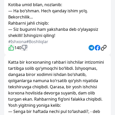
Kotiba umid bilan, nozlanib:
— Ha bo‘shman. Hech qanday ishim yo‘q.
Bekorchilik...
Rahbarni jahli chiqib:
— Siz bugunni ham yakshanba deb o‘ylayapsiz
shekilli! Ishingizni qiling!
#Ishxona
#Boshliqlar
140
Katta bir korxonaning rahbari ishchilar intizomini
tartibga solib qo‘ymoqchi bo‘libdi. Ishyoqmas,
dangasa biror xodimni ishdan bo‘shatib,
qolganlarga namuna ko‘rsatib qo‘yish niyatida
tekshiruvga chiqibdi. Qarasa, bir yosh ishchisi
korxona hovlisida devorga suyanib, dam olib
turgan ekan. Rahbarning fig‘oni falakka chiqibdi.
Yosh yigitning yoniga kelib:
— Senga bir haftada nechi pul to‘lashadi?, - deb