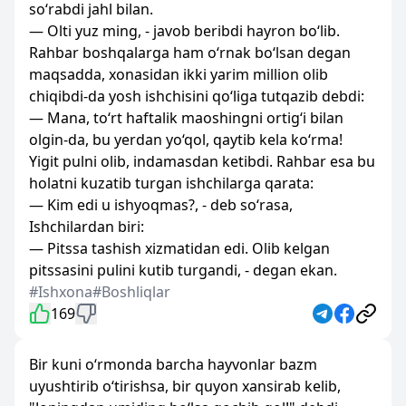
so‘rabdi jahl bilan.
— Olti yuz ming, - javob beribdi hayron bo‘lib.
Rahbar boshqalarga ham o‘rnak bo‘lsan degan
maqsadda, xonasidan ikki yarim million olib
chiqibdi-da yosh ishchisini qo‘liga tutqazib debdi:
— Mana, to‘rt haftalik maoshingni ortig‘i bilan
olgin-da, bu yerdan yo‘qol, qaytib kela ko‘rma!
Yigit pulni olib, indamasdan ketibdi. Rahbar esa bu
holatni kuzatib turgan ishchilarga qarata:
— Kim edi u ishyoqmas?, - deb so‘rasa,
Ishchilardan biri:
— Pitssa tashish xizmatidan edi. Olib kelgan
pitssasini pulini kutib turgandi, - degan ekan.
#Ishxona
#Boshliqlar
169
Bir kuni o‘rmonda barcha hayvonlar bazm
uyushtirib o‘tirishsa, bir quyon xansirab kelib,