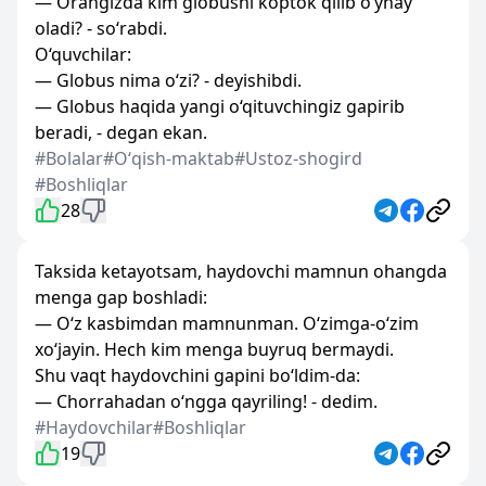
— Orangizda kim globusni koptok qilib o‘ynay
oladi? - so‘rabdi.
O‘quvchilar:
— Globus nima o‘zi? - deyishibdi.
— Globus haqida yangi o‘qituvchingiz gapirib
beradi, - degan ekan.
#Bolalar
#Oʻqish-maktab
#Ustoz-shogird
#Boshliqlar
28
Taksida ketayotsam, haydovchi mamnun ohangda
menga gap boshladi:
— O‘z kasbimdan mamnunman. O‘zimga-o‘zim
xo‘jayin. Hech kim menga buyruq bermaydi.
Shu vaqt haydovchini gapini bo‘ldim-da:
— Chorrahadan o‘ngga qayriling! - dedim.
#Haydovchilar
#Boshliqlar
19