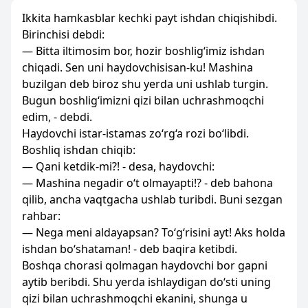
Ikkita hamkasblar kechki payt ishdan chiqishibdi.
Birinchisi debdi:
— Bitta iltimosim bor, hozir boshlig‘imiz ishdan
chiqadi. Sen uni haydovchisisan-ku! Mashina
buzilgan deb biroz shu yerda uni ushlab turgin.
Bugun boshlig‘imizni qizi bilan uchrashmoqchi
edim, - debdi.
Haydovchi istar-istamas zo‘rg‘a rozi bo‘libdi.
Boshliq ishdan chiqib:
— Qani ketdik-mi?! - desa, haydovchi:
— Mashina negadir o‘t olmayapti!? - deb bahona
qilib, ancha vaqtgacha ushlab turibdi. Buni sezgan
rahbar:
— Nega meni aldayapsan? To‘g‘risini ayt! Aks holda
ishdan bo‘shataman! - deb baqira ketibdi.
Boshqa chorasi qolmagan haydovchi bor gapni
aytib beribdi. Shu yerda ishlaydigan do‘sti uning
qizi bilan uchrashmoqchi ekanini, shunga u