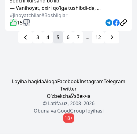
Soqchi xursand bo‘lib:
— Vanihoyat, oxiri qo‘lga tushibdi-da, ...
#Jinoyatchilar
#Boshliqlar
15
3
4
5
6
7
...
12
Loyiha haqida
Aloqa
Facebook
Instagram
Telegram
Twitter
Oʼzbekcha
Ўзбекча
© Latifa.uz, 2008–2026
Obuna
va
GoodGroup
loyihasi
18+