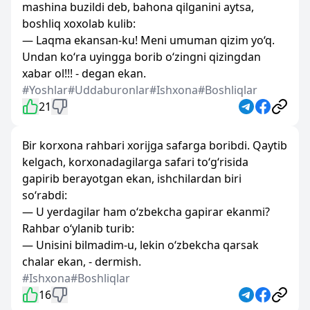
mashina buzildi deb, bahona qilganini aytsa,
boshliq xoxolab kulib:
— Laqma ekansan-ku! Meni umuman qizim yo‘q.
Undan ko‘ra uyingga borib o‘zingni qizingdan
xabar ol!!! - degan ekan.
#Yoshlar
#Uddaburonlar
#Ishxona
#Boshliqlar
21
Bir korxona rahbari xorijga safarga boribdi. Qaytib
kelgach, korxonadagilarga safari to‘g‘risida
gapirib berayotgan ekan, ishchilardan biri
so‘rabdi:
— U yerdagilar ham o‘zbekcha gapirar ekanmi?
Rahbar o‘ylanib turib:
— Unisini bilmadim-u, lekin o‘zbekcha qarsak
chalar ekan, - dermish.
#Ishxona
#Boshliqlar
16