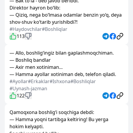
— Bak to‘la - deb javob beribdi.
Direktor hayron bo‘lib:
— Qiziq, nega bo‘lmasa odamlar benzin yo‘q, deya
shov-shuv ko‘tarib yurishibdi?!
#Haydovchilar
#Boshliqlar
113
— Allo, boshlig‘ingiz bilan gaplashmoqchiman.
— Boshliq bandlar
— Axir men xotiniman...
— Hamma ayollar xotiniman deb, telefon qiladi.
#Ayollar
#Erkaklar
#Ishxona
#Boshliqlar
#Uynash-jazman
122
Qamoqxona boshlig‘i soqchiga debdi:
— Hamma yoqni tartibga keltiring! Bu yerga
hokim kelyapti.