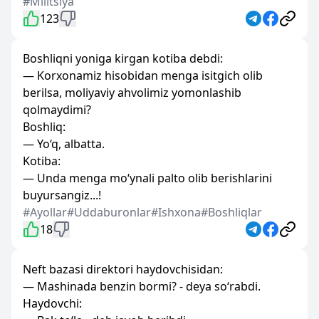
#Militsiya
123
Boshliqni yoniga kirgan kotiba debdi:
— Korxonamiz hisobidan menga isitgich olib
berilsa, moliyaviy ahvolimiz yomonlashib
qolmaydimi?
Boshliq:
— Yo‘q, albatta.
Kotiba:
— Unda menga mo‘ynali palto olib berishlarini
buyursangiz...!
#Ayollar
#Uddaburonlar
#Ishxona
#Boshliqlar
18
Neft bazasi direktori haydovchisidan:
— Mashinada benzin bormi? - deya so‘rabdi.
Haydovchi: