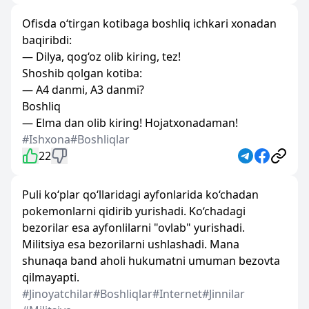
Ofisda o‘tirgan kotibaga boshliq ichkari xonadan
baqiribdi:
— Dilya, qog‘oz olib kiring, tez!
Shoshib qolgan kotiba:
— A4 danmi, A3 danmi?
Boshliq
— Elma dan olib kiring! Hojatxonadaman!
#Ishxona
#Boshliqlar
22
Puli ko‘plar qo‘llaridagi ayfonlarida ko‘chadan
pokemonlarni qidirib yurishadi. Ko‘chadagi
bezorilar esa ayfonlilarni "ovlab" yurishadi.
Militsiya esa bezorilarni ushlashadi. Mana
shunaqa band aholi hukumatni umuman bezovta
qilmayapti.
#Jinoyatchilar
#Boshliqlar
#Internet
#Jinnilar