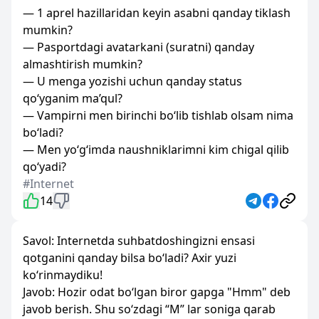
— 1 aprel hazillaridan keyin asabni qanday tiklash
mumkin?
— Pasportdagi avatarkani (suratni) qanday
almashtirish mumkin?
— U menga yozishi uchun qanday status
qo‘yganim ma’qul?
— Vampirni men birinchi bo‘lib tishlab olsam nima
bo‘ladi?
— Men yo‘g‘imda naushniklarimni kim chigal qilib
qo‘yadi?
#Internet
14
Savol: Internetda suhbatdoshingizni ensasi
qotganini qanday bilsa bo‘ladi? Axir yuzi
ko‘rinmaydiku!
Javob: Hozir odat bo‘lgan biror gapga "Hmm" deb
javob berish. Shu so‘zdagi “M” lar soniga qarab