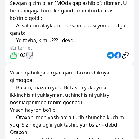
Sevgan qizim bilan IMOda gaplashib o‘tiribman. U
bir daqiqaga turib ketgandi, monitorda otasi
ko‘rinib qoldi:
— Assalomu alaykum, - desam, adasi yon-atrofga
qarab:
— Yo tavba, kim u??? - deydi...
#Internet
102
Vrach qabuliga kirgan qari otaxon shikoyat
qilmoqda:
— Bolam, mazam yo‘q! Bittasini yuklayman,
ikkinchisini yuklayman, uchinchisini yuklay
boshlaganimda tobim qochadi...
Vrach hayron bo‘lib:
— Otaxon, men yosh bo‘la turib shuncha kuchim
yo‘q. Siz nega og‘ir yuk tashib yuribsiz? – debdi.
Otaxon: