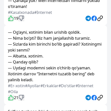
— Qanaqa yuk? Men internetdan filmlarni yuklab
o‘tiraman!
#Kasalxonada
#Internet
19
— Og‘ayni, xotinim bilan urishib qoldik.
— Nima bo‘pti? Biz ham janjallashib turamiz.
— Sizlarda kim birinchi bo‘lib gapiradi? Xotiningmi
yoki senmi?
— Albatta, xotinim.
— Qanday qilib?
— Uydagi modemni sekin o‘chirib qo‘yaman.
Xotinim darrov “Internetni tuzatib bering” deb
yalinib keladi.
#Er-xotin
#Ayollar
#Erkaklar
#Doʻstlar
#Internet
#Oila
21