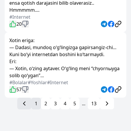
ensa qotish darajasini bilib olaverasiz..
Hmmmmm....
#Internet
20
Xotin eriga:
— Dadasi, mundoq o‘g‘lingizga gapirsangiz-chi...
Kuni bo‘yi internetdan boshini ko‘tarmaydi.
Eri:
— Xotin, o‘zing aytaver. O‘g‘ling meni “chyornыyga
solib qo‘ygan”...
#Bolalar
#Yoshlar
#Internet
57
1
2
3
4
5
...
13