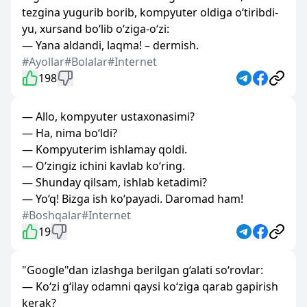
tezgina yugurib borib, kompyuter oldiga o‘tiribdi-
yu, xursand bo‘lib o‘ziga-o‘zi:
— Yana aldandi, laqma! – dermish.
#Ayollar
#Bolalar
#Internet
198
— Allo, kompyuter ustaxonasimi?
— Ha, nima bo‘ldi?
— Kompyuterim ishlamay qoldi.
— O‘zingiz ichini kavlab ko‘ring.
— Shunday qilsam, ishlab ketadimi?
— Yo‘q! Bizga ish ko‘payadi. Daromad ham!
#Boshqalar
#Internet
19
"Google"dan izlashga berilgan g‘alati so‘rovlar:
— Ko‘zi g‘ilay odamni qaysi ko‘ziga qarab gapirish
kerak?