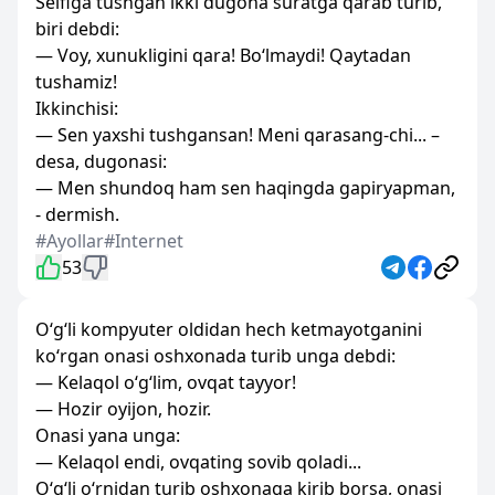
Selfiga tushgan ikki dugona suratga qarab turib,
biri debdi:
— Voy, xunukligini qara! Bo‘lmaydi! Qaytadan
tushamiz!
Ikkinchisi:
— Sen yaxshi tushgansan! Meni qarasang-chi... –
desa, dugonasi:
— Men shundoq ham sen haqingda gapiryapman,
- dermish.
#Ayollar
#Internet
53
O‘g‘li kompyuter oldidan hech ketmayotganini
ko‘rgan onasi oshxonada turib unga debdi:
— Kelaqol o‘g‘lim, ovqat tayyor!
— Hozir oyijon, hozir.
Onasi yana unga:
— Kelaqol endi, ovqating sovib qoladi...
O‘g‘li o‘rnidan turib oshxonaga kirib borsa, onasi