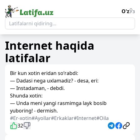
O'z
Ўз
Internet
haqida
latifalar
Bir kun xotin eridan so‘rabdi:
— Dadasi nega uxlamadiz? - desa, eri:
— Instadaman, - debdi.
Shunda xotin:
— Unda meni yangi rasmimga layk bosib
yuboring! - dermish.
#Er-xotin
#Ayollar
#Erkaklar
#Internet
#Oila
32