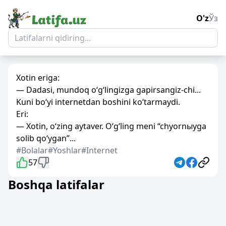
O'z
Ўз
Xotin eriga:
— Dadasi, mundoq o‘g‘lingizga gapirsangiz-chi...
Kuni bo‘yi internetdan boshini ko‘tarmaydi.
Eri:
— Xotin, o‘zing aytaver. O‘g‘ling meni “chyornыyga
solib qo‘ygan”...
#Bolalar
#Yoshlar
#Internet
57
Boshqa latifalar