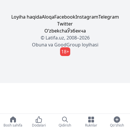
Loyiha haqida
Aloqa
Facebook
Instagram
Telegram
Twitter
Oʼzbekcha
Ўзбекча
© Latifa.uz, 2008–2026
Obuna
va
GoodGroup
loyihasi
18+
Bosh sahifa
Dodalari
Qidirish
Ruknlar
Qo'shish