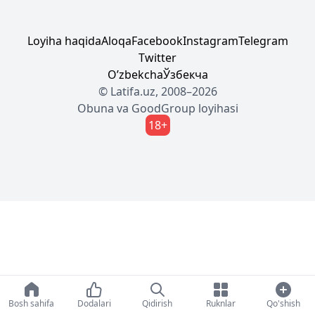
Loyiha haqida
Aloqa
Facebook
Instagram
Telegram
Twitter
Oʼzbekcha
Ўзбекча
© Latifa.uz, 2008–2026
Obuna
va
GoodGroup
loyihasi
18+
Bosh sahifa
Dodalari
Qidirish
Ruknlar
Qo'shish