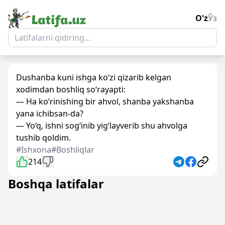
O'z
Ўз
Dushanba kuni ishga ko‘zi qizarib kelgan
xodimdan boshliq so‘rayapti:
— Ha ko‘rinishing bir ahvol, shanba yakshanba
yana ichibsan-da?
— Yo‘q, ishni sog‘inib yig‘layverib shu ahvolga
tushib qoldim.
#Ishxona
#Boshliqlar
214
Boshqa latifalar