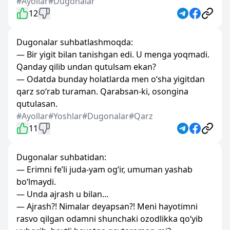
#Ayollar
#Dugonalar
12
Dugonalar suhbatlashmoqda:
— Bir yigit bilan tanishgan edi. U menga yoqmadi.
Qanday qilib undan qutulsam ekan?
— Odatda bunday holatlarda men o‘sha yigitdan
qarz so‘rab turaman. Qarabsan-ki, osongina
qutulasan.
#Ayollar
#Yoshlar
#Dugonalar
#Qarz
11
Dugonalar suhbatidan:
— Erimni fe’li juda-yam og‘ir, umuman yashab
bo‘lmaydi.
— Unda ajrash u bilan...
— Ajrash?! Nimalar deyapsan?! Meni hayotimni
rasvo qilgan odamni shunchaki ozodlikka qo‘yib