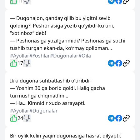
11
— Dugonajon, qanday qilib bu yigitni sevib
qolding?! Peshonasiga yozib qo‘yibdi-ku uni,
“xotinboz” deb!
— Peshonasiga yozilganmidi? Peshonasiga sochi
tushib turgan ekan-da, ko‘rmay qolibman...
#Ayollar
#Yoshlar
#Dugonalar
#Oila
17
Ikki dugona suhbatlashib o‘tiribdi:
— Yoshim 30 ga borib qoldi. Haligigacha
turmushga chiqmadim...
— Ha... Kimnidir xudo asrayapti.
#Ayollar
#Dugonalar
24
Bir oylik kelin yaqin dugonasiga hasrat qilyapti: