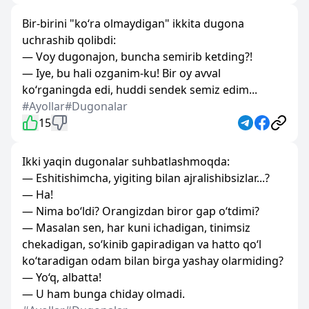
Bir-birini "ko‘ra olmaydigan" ikkita dugona
uchrashib qolibdi:
— Voy dugonajon, buncha semirib ketding?!
— Iye, bu hali ozganim-ku! Bir oy avval
ko‘rganingda edi, huddi sendek semiz edim...
#Ayollar
#Dugonalar
15
Ikki yaqin dugonalar suhbatlashmoqda:
— Eshitishimcha, yigiting bilan ajralishibsizlar...?
— Ha!
— Nima bo‘ldi? Orangizdan biror gap o‘tdimi?
— Masalan sen, har kuni ichadigan, tinimsiz
chekadigan, so‘kinib gapiradigan va hatto qo‘l
ko‘taradigan odam bilan birga yashay olarmiding?
— Yo‘q, albatta!
— U ham bunga chiday olmadi.