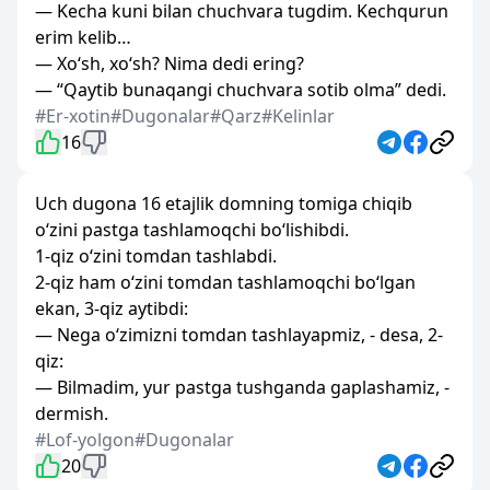
— Kecha kuni bilan chuchvara tugdim. Kechqurun
erim kelib…
— Xo‘sh, xo‘sh? Nima dedi ering?
— “Qaytib bunaqangi chuchvara sotib olma” dedi.
#Er-xotin
#Dugonalar
#Qarz
#Kelinlar
16
Uch dugona 16 etajlik domning tomiga chiqib
o‘zini pastga tashlamoqchi bo‘lishibdi.
1-qiz o‘zini tomdan tashlabdi.
2-qiz ham o‘zini tomdan tashlamoqchi bo‘lgan
ekan, 3-qiz aytibdi:
— Nega o‘zimizni tomdan tashlayapmiz, - desa, 2-
qiz:
— Bilmadim, yur pastga tushganda gaplashamiz, -
dermish.
#Lof-yolgon
#Dugonalar
20