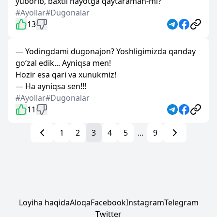
yuborib, baxtli hayotga qaytaraman-mi?
#Ayollar
#Dugonalar
13
— Yodingdami dugonajon? Yoshligimizda qanday
go‘zal edik... Ayniqsa men!
Hozir esa qari va xunukmiz!
— Ha ayniqsa sen!!!
#Ayollar
#Dugonalar
11
1
2
3
4
5
...
9
Loyiha haqida
Aloqa
Facebook
Instagram
Telegram
Twitter