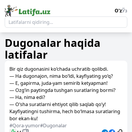
O'z
Ўз
Dugonalar
haqida
latifalar
Bir qiz dugonasini ko‘chada uchratib qolibdi.
— Ha dugonajon, nima bo‘ldi, kayfiyating yo‘q?
— E, gapirma, juda-yam semirib ketyapman!
— Ozg‘in paytingda tushgan suratlaring bormi?
— Ha, nima edi?
— O‘sha suratlarni ehtiyot qilib saqlab qo‘y!
Kayfiyatingni tushirma, hech bo‘lmasa suratlaring
bor ekan-ku!
#Qora-yumor
#Dugonalar