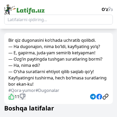
O'z
Ўз
Bir qiz dugonasini ko‘chada uchratib qolibdi.
— Ha dugonajon, nima bo‘ldi, kayfiyating yo‘q?
— E, gapirma, juda-yam semirib ketyapman!
— Ozg‘in paytingda tushgan suratlaring bormi?
— Ha, nima edi?
— O‘sha suratlarni ehtiyot qilib saqlab qo‘y!
Kayfiyatingni tushirma, hech bo‘lmasa suratlaring
bor ekan-ku!
#Qora-yumor
#Dugonalar
11
Boshqa latifalar