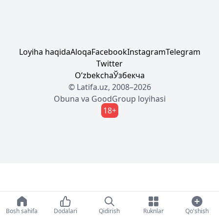
Loyiha haqida
Aloqa
Facebook
Instagram
Telegram
Twitter
Oʼzbekcha
Ўзбекча
© Latifa.uz, 2008–2026
Obuna
va
GoodGroup
loyihasi
18+
Bosh sahifa
Dodalari
Qidirish
Ruknlar
Qo'shish