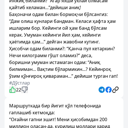
Инжиқ биланми? “Агар яхши ухлай олмасам
қайтиб келаман...”дейиши аниқ!
Баҳоначи одам билан бормоқчи бўлсангиз:
“Дам олиш кунлари бандман. Келаси ҳафта ҳам
ишларим бор. Кейинги ой ҳам банд бўлсам
керак. Умуман кейинги йил ҳам, кейинги
ҳаётимда ҳам...” дейган жавобни кутинг.
Ҳисобчи одам биланми?: “Қанча пул кетаркин?
Нечи килограмм гўшт оламиз?” деса,
боришни умуман истамаган одам: “Аниқ
билмиман... Вақтим бўлармикин...? Кейинроқ
ўзим қўнғироқ қивараман...” дейиши турган гап!
#Дўстлар
22
Маршруткада бир йигит қўл телефонида
гаплашиб кетмоқда:
“Оғайни гапни эшит! Мени ҳисобимдан 200
миллион оласан-да, қурилиш моллари харид