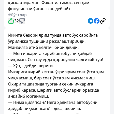
қисқартираман. Фақат илтимос, сен ҳам
фонусингни ўчган экан деб айт!
#Дўстлар
32
Иккита безори ярим тунда автобус саройига
ўғриликка тушишни режалаштирибди.
Манзилга етиб келгач, бири дебди:
— Мен ичкарига кириб автобусни ҳайдаб
чиқаман. Сен шу ерда қоровулни чалғитиб тур!
— Хўп, - дебди шериги.
Ичкарига кириб кетган ўғри ярим соат ўтса ҳам
чиқмасмиш, бир соат ўтса ҳам чиқмасмиш.
Охири ташқарида тургани секин ичкарига
кириб қараса, шериги автобусларни орасида
анқайиб юрганмиш.
— Нима қиляпсан? Нега ҳалигача автобусни
ҳайдаб чиқмаяпсан? – деса, шериги: