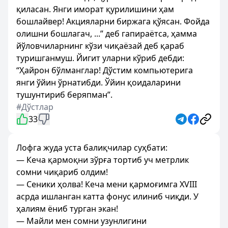
қиласан. Янги иморат қурилишини ҳам
бошлайвер! Акцияларни биржага қўясан. Фойда
олишни бошлагач, ...” деб гапираётса, ҳамма
йўловчиларнинг кўзи чиқаёзай деб қараб
туришганмуш. Йигит уларни кўриб дебди:
“Ҳайрон бўлманглар! Дўстим компьютерига
янги ўйин ўрнатибди. Ўйин қоидаларини
тушунтириб беряпман”.
#Дўстлар
33
Лофга жуда уста балиқчилар суҳбати:
— Кеча қармоқни зўрға тортиб уч метрлик
сомни чиқариб олдим!
— Сеники ҳолва! Кеча мени қармоғимга XVIII
асрда ишланган катта фонус илиниб чиқди. У
ҳалиям ёниб турган экан!
— Майли мен сомни узунлигини