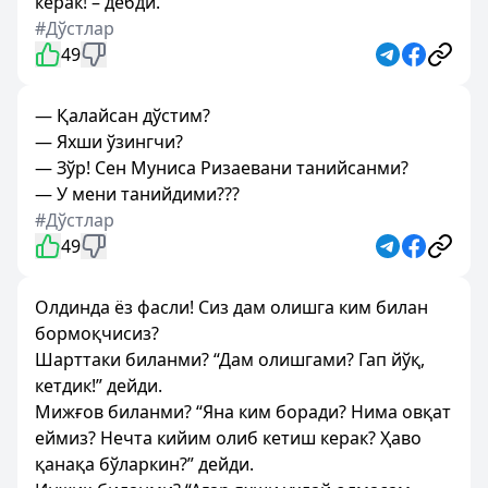
керак! – дебди.
#Дўстлар
49
— Қалайсан дўстим?
— Яхши ўзингчи?
— Зўр! Сен Муниса Ризаевани танийсанми?
— У мени танийдими???
#Дўстлар
49
Олдинда ёз фасли! Сиз дам олишга ким билан
бормоқчисиз?
Шарттаки биланми? “Дам олишгами? Гап йўқ,
кетдик!” дейди.
Мижғов биланми? “Яна ким боради? Нима овқат
еймиз? Нечта кийим олиб кетиш керак? Ҳаво
қанақа бўларкин?” дейди.