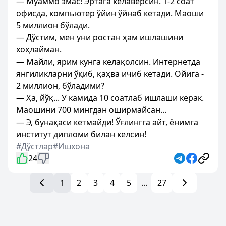
— Муаммо эмас! Эртага келаверсин. 1-2 соат
офисда, компьютер ўйин ўйнаб кетади. Маоши
5 миллион бўлади.
— Дўстим, мен уни ростан ҳам ишлашини
хоҳлайман.
— Майли, ярим кунга келақолсин. Интернетда
янгиликларни ўқиб, қаҳва ичиб кетади. Ойига -
2 миллион, бўладими?
— Ҳа, йўқ... У камида 10 соатлаб ишлаши керак.
Маошини 700 мингдан оширмайсан...
— Э, бунақаси кетмайди! Ўғлингга айт, ёнимга
институт дипломи билан келсин!
#Дўстлар
#Ишхона
24
1
2
3
4
5
...
27