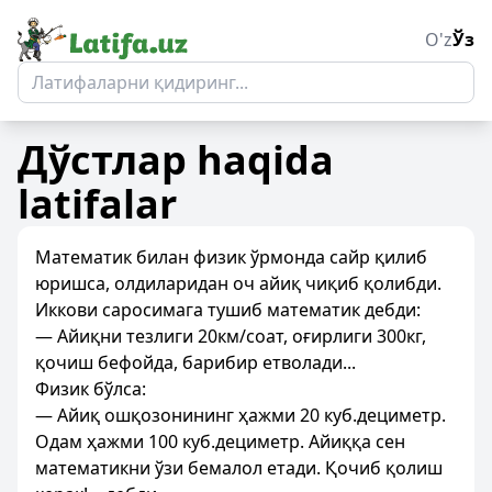
O'z
Ўз
Дўстлар
haqida
latifalar
Математик билан физик ўрмонда сайр қилиб
юришса, олдиларидан оч айиқ чиқиб қолибди.
Иккови саросимага тушиб математик дебди:
— Айиқни тезлиги 20км/соат, оғирлиги 300кг,
қочиш бефойда, барибир етволади...
Физик бўлса:
— Айиқ ошқозонининг ҳажми 20 куб.дециметр.
Одам ҳажми 100 куб.дециметр. Айиққа сен
математикни ўзи бемалол етади. Қочиб қолиш