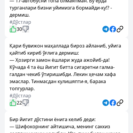
— 17-автобусни топа олмаяпман. Бу ерда
турганлари бизни уйимизга бормайди-ку!? -
дермиш.
#Дўстлар
30
Қари бувижон маҳаллада бироз айланиб, уйига
қайтиб кириб ўғлига дермиш:
— Ҳозирги замон ёшлари жуда ажойиб-да!
Кўчада 4 та ёш йигит битта сигаретни галма-
галдан чекиб ўтиришибди. Лекин ҳечам хафа
эмаслар. Тинмасдан кулишяпти-я, барака
топгурлар.
#Дўстлар
22
Бир йигит дўстини ёнига келиб деди:
— Шифокорнинг айтишича, менинг саккиз