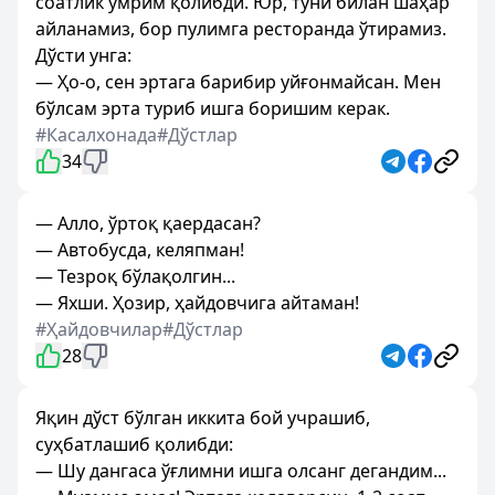
соатлик умрим қолибди. Юр, туни билан шаҳар
айланамиз, бор пулимга ресторанда ўтирамиз.
Дўсти унга:
— Ҳо-о, сен эртага барибир уйғонмайсан. Мен
бўлсам эрта туриб ишга боришим керак.
#Касалхонада
#Дўстлар
34
— Алло, ўртоқ қаердасан?
— Автобусда, келяпман!
— Тезроқ бўлақолгин...
— Яхши. Ҳозир, ҳайдовчига айтаман!
#Ҳайдовчилар
#Дўстлар
28
Яқин дўст бўлган иккита бой учрашиб,
суҳбатлашиб қолибди:
— Шу дангаса ўғлимни ишга олсанг дегандим...