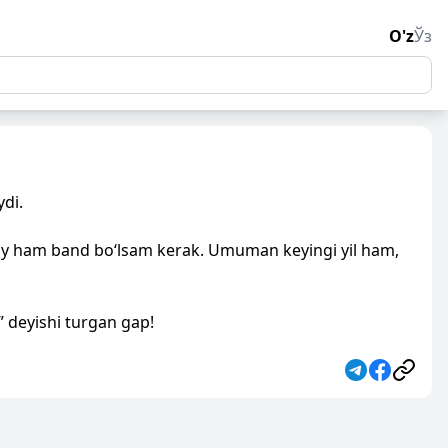
O'z
Ўз
ydi.
 oy ham band bo‘lsam kerak. Umuman keyingi yil ham,
 deyishi turgan gap!