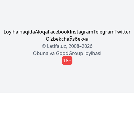
Loyiha haqida
Aloqa
Facebook
Instagram
Telegram
Twitter
Oʼzbekcha
Ўзбекча
© Latifa.uz, 2008–2026
Obuna
va
GoodGroup
loyihasi
18+