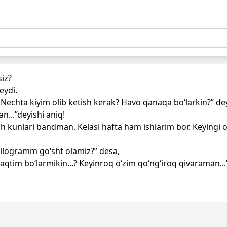
siz?
eydi.
Nechta kiyim olib ketish kerak? Havo qanaqa bo‘larkin?” de
n...”deyishi aniq!
h kunlari bandman. Kelasi hafta ham ishlarim bor. Keyingi
kilogramm go‘sht olamiz?” desa,
tim bo‘larmikin...? Keyinroq o‘zim qo‘ng‘iroq qivaraman...”