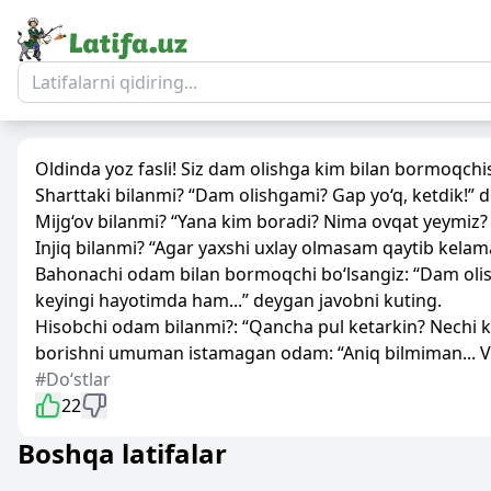
Oldinda yoz fasli! Siz dam olishga kim bilan bormoqchi
Sharttaki bilanmi? “Dam olishgami? Gap yo‘q, ketdik!” d
Mijg‘ov bilanmi? “Yana kim boradi? Nima ovqat yeymiz? 
Injiq bilanmi? “Agar yaxshi uxlay olmasam qaytib kelama
Bahonachi odam bilan bormoqchi bo‘lsangiz: “Dam olis
keyingi hayotimda ham...” deygan javobni kuting.
Hisobchi odam bilanmi?: “Qancha pul ketarkin? Nechi 
borishni umuman istamagan odam: “Aniq bilmiman... Vaq
#Doʻstlar
22
Boshqa latifalar