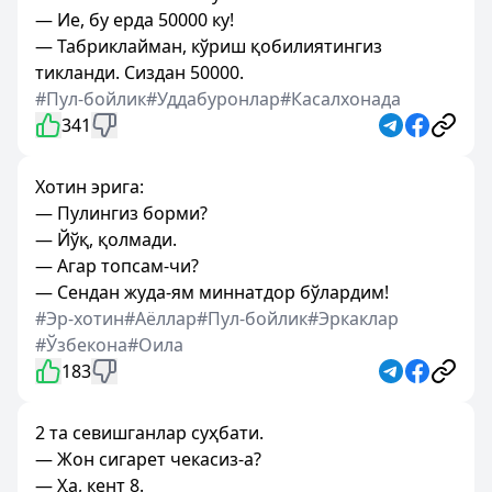
— Ие, бу ерда 50000 ку!
— Табриклайман, кўриш қобилиятингиз
тикланди. Сиздан 50000.
#Пул-бойлик
#Уддабуронлар
#Касалхонада
341
Хотин эрига:
— Пулингиз борми?
— Йўқ, қолмади.
— Агар топсам-чи?
— Сендан жуда-ям миннатдор бўлардим!
#Эр-хотин
#Аёллар
#Пул-бойлик
#Эркаклар
#Ўзбекона
#Оила
183
2 та севишганлар суҳбати.
— Жон сигарет чекасиз-а?
— Ҳа, кент 8.