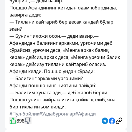
буюринг,— деди вазир.
Пошшо Афандининг кетидан одам юборди-да,
вазирга деди:
— Тиллани қайтариб бер десак кандай бўлар
экан?
— Бунинг иложи осон,— деди вазир,—
Афандидан балиғинг эркакми, урғочими деб
сўрайсиз, урғочи деса, «Менга эркак балиқ
керак» дейсиз, эркак деса, «Менга урғочи балиқ
керак» дейсизу тиллани қайтариб оласиз.
Афанди келди. Пошшо ундан сўради:
— Балиғинг эркакми урғочими?
Афанди пошшонинг ниятини пайқаб:
— Балиғим хунаса эди,— деб жавоб берди.
Пошшо унинг зийраклигига қойил қолиб, яна
бир тилла инъом қилди.
#Пул-бойлик
#Уддабуронлар
#Афанди
898