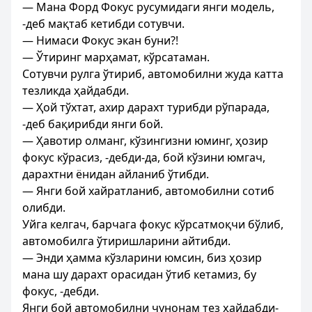
— Мана Форд Фокус русумидаги янги модель,
-деб мақтаб кетибди сотувчи.
— Нимаси Фокус экан буни?!
— Ўтиринг марҳамат, кўрсатаман.
Сотувчи рулга ўтириб, автомобилни жуда катта
тезликда ҳайдабди.
— Ҳой тўхтат, ахир дарахт турибди рўпарада,
-деб бақирибди янги бой.
— Ҳавотир олманг, кўзингизни юминг, ҳозир
фокус кўрасиз, -дебди-да, бой кўзини юмгач,
дарахтни ёнидан айланиб ўтибди.
— Янги бой хайратланиб, автомобилни сотиб
олибди.
Уйга келгач, барчага фокус кўрсатмоқчи бўлиб,
автомобилга ўтиришларини айтибди.
— Энди ҳамма кўзларини юмсин, биз ҳозир
мана шу дарахт орасидан ўтиб кетамиз, бу
фокус, -дебди.
Янги бой автомобилни чунонам тез ҳайдабди-