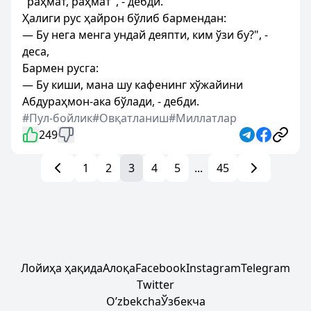
"раҳмат, раҳмат", - дебди.
Ҳалиги рус ҳайрон бўлиб бармендан:
— Бу нега менга ундай деяпти, ким ўзи бу?", -
деса,
Бармен русга:
— Бу киши, мана шу кафенинг хўжайини
Абдураҳмон-ака бўлади, - дебди.
#Пул-бойлик
#Овқатланиш
#Миллатлар
249
1
2
3
4
5
...
45
Лойиҳа ҳақида
Алоқа
Facebook
Instagram
Telegram
Twitter
Oʼzbekcha
Ўзбекча