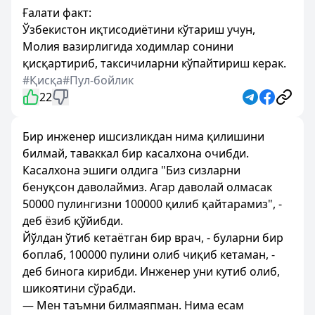
Ғалати факт:
Ўзбекистон иқтисодиётини кўтариш учун,
Молия вазирлигида ходимлар сонини
қисқартириб, таксичиларни кўпайтириш керак.
#Қисқа
#Пул-бойлик
22
Бир инженер ишсизликдан нима қилишини
билмай, таваккал бир касалхона очибди.
Касалхона эшиги олдига "Биз сизларни
бенуқсон даволаймиз. Агар даволай олмасак
50000 пулингизни 100000 қилиб қайтарамиз", -
деб ёзиб қўйибди.
Йўлдан ўтиб кетаётган бир врач, - буларни бир
боплаб, 100000 пулини олиб чиқиб кетаман, -
деб бинога кирибди. Инженер уни кутиб олиб,
шикоятини сўрабди.
— Мен таъмни билмаяпман. Нима есам