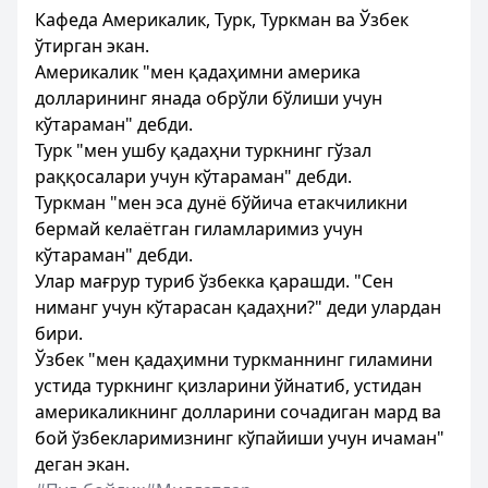
Кафеда Америкалик, Турк, Туркман ва Ўзбек
ўтирган экан.
Америкалик "мен қадаҳимни америка
долларининг янада обрўли бўлиши учун
кўтараман" дебди.
Турк "мен ушбу қадаҳни туркнинг гўзал
раққосалари учун кўтараман" дебди.
Туркман "мен эса дунё бўйича етакчиликни
бермай келаётган гиламларимиз учун
кўтараман" дебди.
Улар мағрур туриб ўзбекка қарашди. "Сен
ниманг учун кўтарасан қадаҳни?" деди улардан
бири.
Ўзбек "мен қадаҳимни туркманнинг гиламини
устида туркнинг қизларини ўйнатиб, устидан
америкаликнинг долларини сочадиган мард ва
бой ўзбекларимизнинг кўпайиши учун ичаман"
деган экан.