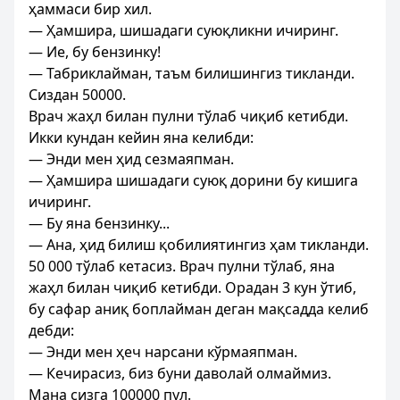
ҳаммаси бир хил.
— Ҳамшира, шишадаги суюқликни ичиринг.
— Ие, бу бензинку!
— Табриклайман, таъм билишингиз тикланди.
Сиздан 50000.
Врач жаҳл билан пулни тўлаб чиқиб кетибди.
Икки кундан кейин яна келибди:
— Энди мен ҳид сезмаяпман.
— Ҳамшира шишадаги суюқ дорини бу кишига
ичиринг.
— Бу яна бензинку...
— Ана, ҳид билиш қобилиятингиз ҳам тикланди.
50 000 тўлаб кетасиз. Врач пулни тўлаб, яна
жаҳл билан чиқиб кетибди. Орадан 3 кун ўтиб,
бу сафар аниқ боплайман деган мақсадда келиб
дебди:
— Энди мен ҳеч нарсани кўрмаяпман.
— Кечирасиз, биз буни даволай олмаймиз.
Мана сизга 100000 пул.