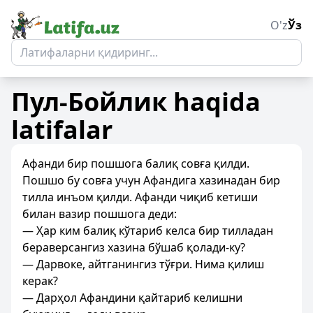
O'z
Ўз
Пул-Бойлик
haqida
latifalar
Афанди бир пошшога балиқ совға қилди.
Пошшо бу совға учун Афандига хазинадан бир
тилла инъом қилди. Афанди чиқиб кетиши
билан вазир пошшога деди:
— Ҳар ким балиқ кўтариб келса бир тилладан
бераверсангиз хазина бўшаб қолади-ку?
— Дарвоке, айтганингиз тўғри. Нима қилиш
керак?
— Дарҳол Афандини қайтариб келишни