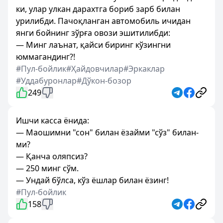
ки, улар улкан дарахтга бориб зарб билан
урилибди. Пачоқланган автомобиль ичидан
янги бойнинг зўрға овози эшитилибди:
— Минг лаънат, қайси биринг кўзингни
юммагандинг?!
#Пул-бойлик
#Ҳайдовчилар
#Эркаклар
#Уддабуронлар
#Дўкон-бозор
249
Ишчи касса ёнида:
— Маошимни "сон" билан ёзайми "сўз" билан-
ми?
— Қанча оляпсиз?
— 250 минг сўм.
— Ундай бўлса, кўз ёшлар билан ёзинг!
#Пул-бойлик
158