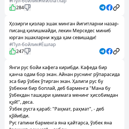
#Пул-бойлик
#Миллатлар
284
Ҳозирги қизлар эшак минган йигитларни назар-
писанд қилишмайди, лекин Мерседес миниб
юрган эшакларни жуда ҳам севишади!
#Пул-бойлик
#Ёшлар
247
Янги рус бойи кафега кирибди. Кафеда бир
қанча одам бор экан. Айнан руснинг рўпарасида
эса бир ўзбек ўтирган экан. Ҳалиги рус бу
ўзбекни бир боплай, деб барменга "Мана бу
ўзбекдан ташқари ҳаммага менинг ҳисобимдан
қуй!", деса.
Ўзбек русга қараб: "Раҳмат, раҳмат", - деб
қўйибди.
Рус гапини барменга яна қайтарса, ўзбек яна