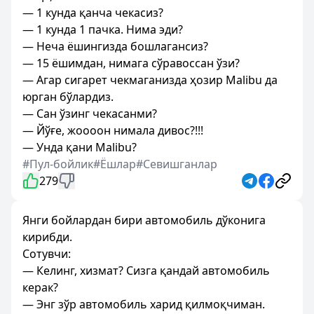
— 1 кунда қанча чекасиз?
— 1 кунда 1 пачка. Нима эди?
— Неча ёшингизда бошлагансиз?
— 15 ёшимдан, нимага сўравоссан ўзи?
— Агар сигарет чекмаганизда ҳозир Malibu да
юрган бўлардиз.
— Сан ўзинг чекасанми?
— Йўғе, жоооон нимала дивос?!!!
— Унда қани Malibu?
#Пул-бойлик
#Ёшлар
#Севишганлар
279
Янги бойлардан бири автомобиль дўконига
кирибди.
Сотувчи:
— Келинг, хизмат? Сизга қандай автомобиль
керак?
— Энг зўр автомобиль харид қилмоқчиман.