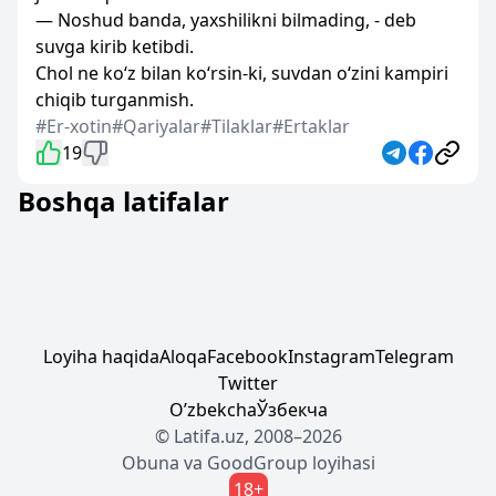
— Noshud banda, yaxshilikni bilmading, - deb
suvga kirib ketibdi.
Chol ne ko‘z bilan ko‘rsin-ki, suvdan o‘zini kampiri
chiqib turganmish.
#Er-xotin
#Qariyalar
#Tilaklar
#Ertaklar
19
Boshqa latifalar
Loyiha haqida
Aloqa
Facebook
Instagram
Telegram
Twitter
Oʼzbekcha
Ўзбекча
© Latifa.uz, 2008–2026
Obuna
va
GoodGroup
loyihasi
18+