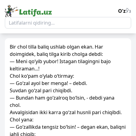
O'z
Ўз
Bir chol tilla baliq ushlab olgan ekan. Har
doimgidek, baliq tilga kirib cholga debdi:
— Meni qo‘yib yubor! Istagan tilagingni bajo
keltiraman...!
Chol ko‘pam o‘ylab o‘tirmay:
— Go‘zal ayol ber menga! – debdi.
Suvdan go‘zal pari chiqibdi.
— Bundan ham go‘zalroq bo‘lsin, - debdi yana
chol.
Avvalgisidan ikki karra go‘zal husnli pari chiqibdi.
Chol yana:
— Go‘zallikda tengsiz bo‘lsin! – degan ekan, baliqni
jahli chiqib: