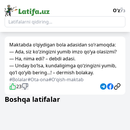
O'z
Ўз
Maktabda o‘qiydigan bola adasidan so‘ramoqda:
— Ada, siz ko‘zingizni yumib imzo qo‘ya olasizmi?
— Ha, nima edi? – debdi adasi.
— Unday bo‘lsa, kundaligimga qo‘zingizni yumib,
qo‘l qo‘yib bering...! – dermish bolakay.
#Bolalar
#Ota-ona
#Oʻqish-maktab
23
Boshqa latifalar