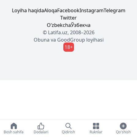
Loyiha haqida
Aloqa
Facebook
Instagram
Telegram
Twitter
Oʼzbekcha
Ўзбекча
© Latifa.uz, 2008–2026
Obuna
va
GoodGroup
loyihasi
18+
Bosh sahifa
Dodalari
Qidirish
Ruknlar
Qo'shish