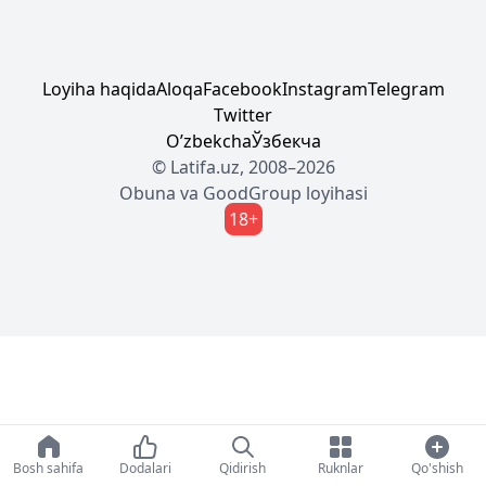
Loyiha haqida
Aloqa
Facebook
Instagram
Telegram
Twitter
Oʼzbekcha
Ўзбекча
© Latifa.uz, 2008–2026
Obuna
va
GoodGroup
loyihasi
18+
Bosh sahifa
Dodalari
Qidirish
Ruknlar
Qo'shish