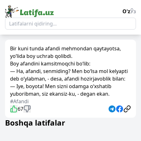
O'z
Ўз
Bir kuni tunda afandi mehmondan qaytayotsa,
yo‘lida boy uchrab qolibdi.
Boy afandini kamsitmoqchi bo‘lib:
— Ha, afandi, senmiding? Men bo‘lsa mol kelyapti
deb o‘ylabman, - desa, afandi hozirjavoblik bilan:
— Iye, boyota! Men sizni odamga o‘xshatib
yuboribman, siz ekansiz-ku, - degan ekan.
#Afandi
67
Boshqa latifalar