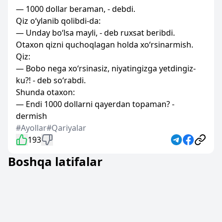
— 1000 dollar beraman, - debdi.
Qiz o‘ylanib qolibdi-da:
— Unday bo‘lsa mayli, - deb ruxsat beribdi.
Otaxon qizni quchoqlagan holda xo‘rsinarmish.
Qiz:
— Bobo nega xo‘rsinasiz, niyatingizga yetdingiz-
ku?! - deb so‘rabdi.
Shunda otaxon:
— Endi 1000 dollarni qayerdan topaman? -
dermish
#Ayollar
#Qariyalar
193
Boshqa latifalar