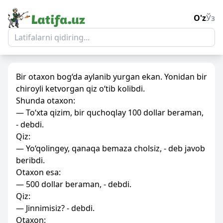
O'z
Ўз
Bir otaxon bog‘da aylanib yurgan ekan. Yonidan bir
chiroyli ketvorgan qiz o‘tib kolibdi.
Shunda otaxon:
— To‘xta qizim, bir quchoqlay 100 dollar beraman,
- debdi.
Qiz:
— Yo‘qolingey, qanaqa bemaza cholsiz, - deb javob
beribdi.
Otaxon esa:
— 500 dollar beraman, - debdi.
Qiz:
— Jinnimisiz? - debdi.
Otaxon: