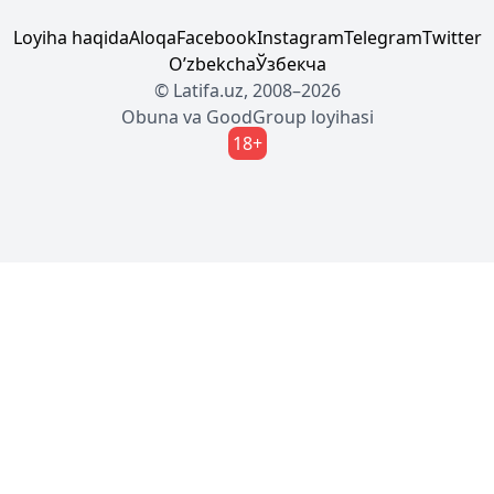
Loyiha haqida
Aloqa
Facebook
Instagram
Telegram
Twitter
Oʼzbekcha
Ўзбекча
© Latifa.uz, 2008–2026
Obuna
va
GoodGroup
loyihasi
18+