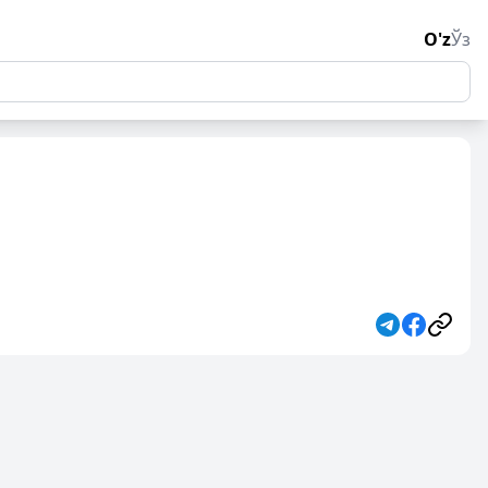
O'z
Ўз