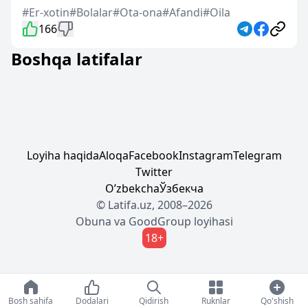
#Er-xotin
#Bolalar
#Ota-ona
#Afandi
#Oila
166
Boshqa latifalar
Loyiha haqida
Aloqa
Facebook
Instagram
Telegram
Twitter
Oʼzbekcha
Ўзбекча
© Latifa.uz, 2008–2026
Obuna
va
GoodGroup
loyihasi
18+
Bosh sahifa
Dodalari
Qidirish
Ruknlar
Qo'shish