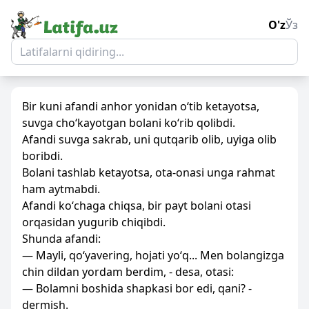
O'z
Ўз
Bir kuni afandi anhor yonidan oʻtib ketayotsa,
suvga choʻkayotgan bolani koʻrib qolibdi.
Afandi suvga sakrab, uni qutqarib olib, uyiga olib
boribdi.
Bolani tashlab ketayotsa, ota-onasi unga rahmat
ham aytmabdi.
Afandi koʻchaga chiqsa, bir payt bolani otasi
orqasidan yugurib chiqibdi.
Shunda afandi:
— Mayli, qoʻyavering, hojati yoʻq... Men bolangizga
chin dildan yordam berdim, - desa, otasi:
— Bolamni boshida shapkasi bor edi, qani? -
dermish.