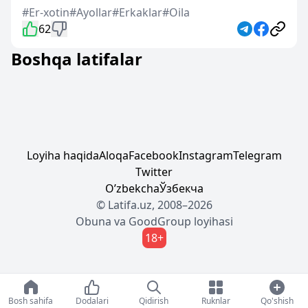
#Er-xotin
#Ayollar
#Erkaklar
#Oila
62
Boshqa latifalar
Loyiha haqida
Aloqa
Facebook
Instagram
Telegram
Twitter
Oʼzbekcha
Ўзбекча
© Latifa.uz, 2008–2026
Obuna
va
GoodGroup
loyihasi
18+
Bosh sahifa
Dodalari
Qidirish
Ruknlar
Qo'shish