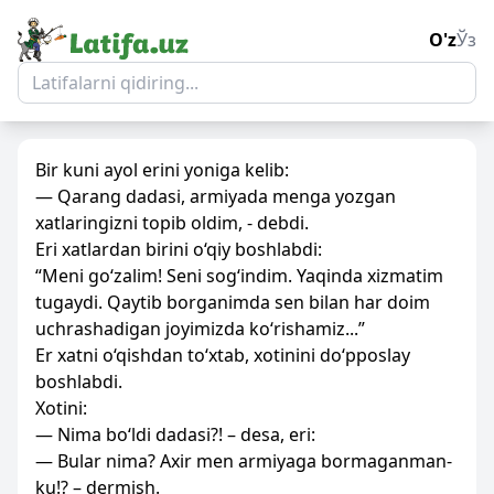
O'z
Ўз
Bir kuni ayol erini yoniga kelib:
— Qarang dadasi, armiyada menga yozgan
xatlaringizni topib oldim, - debdi.
Eri xatlardan birini o‘qiy boshlabdi:
“Meni go‘zalim! Seni sog‘indim. Yaqinda xizmatim
tugaydi. Qaytib borganimda sen bilan har doim
uchrashadigan joyimizda ko‘rishamiz...”
Er xatni o‘qishdan to‘xtab, xotinini do‘pposlay
boshlabdi.
Xotini:
— Nima bo‘ldi dadasi?! – desa, eri:
— Bular nima? Axir men armiyaga bormaganman-
ku!? – dermish.