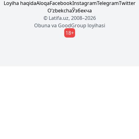
Loyiha haqida
Aloqa
Facebook
Instagram
Telegram
Twitter
Oʼzbekcha
Ўзбекча
© Latifa.uz, 2008–2026
Obuna
va
GoodGroup
loyihasi
18+