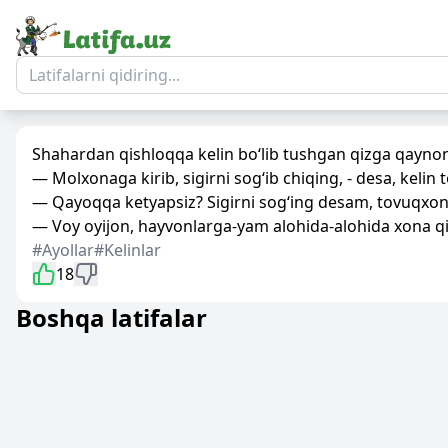
Shahardan qishloqqa kelin bo‘lib tushgan qizga qaynon
— Molxonaga kirib, sigirni sog‘ib chiqing, - desa, keli
— Qayoqqa ketyapsiz? Sigirni sog‘ing desam, tovuqxonag
— Voy oyijon, hayvonlarga-yam alohida-alohida xona qi
#Ayollar
#Kelinlar
18
Boshqa latifalar