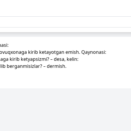
asi:
n tovuqxonaga kirib ketayotgan emish. Qaynonasi:
a kirib ketyapsizmi? – desa, kelin:
lib berganmisizlar? – dermish.