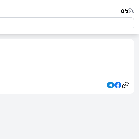
O'z
Ўз