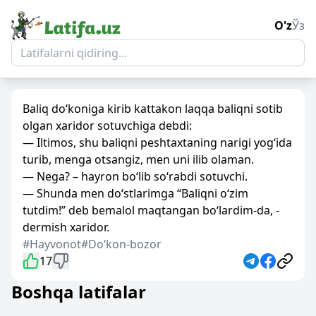
O'z
Ўз
Baliq do‘koniga kirib kattakon laqqa baliqni sotib
olgan xaridor sotuvchiga debdi:
— Iltimos, shu baliqni peshtaxtaning narigi yog‘ida
turib, menga otsangiz, men uni ilib olaman.
— Nega? – hayron bo‘lib so‘rabdi sotuvchi.
— Shunda men do‘stlarimga “Baliqni o‘zim
tutdim!” deb bemalol maqtangan bo‘lardim-da, -
dermish xaridor.
#Hayvonot
#Doʻkon-bozor
17
Boshqa latifalar