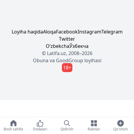
Loyiha haqida
Aloqa
Facebook
Instagram
Telegram
Twitter
Oʼzbekcha
Ўзбекча
© Latifa.uz, 2008–2026
Obuna
va
GoodGroup
loyihasi
18+
Bosh sahifa
Dodalari
Qidirish
Ruknlar
Qo'shish