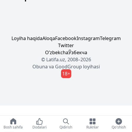
Loyiha haqida
Aloqa
Facebook
Instagram
Telegram
Twitter
Oʼzbekcha
Ўзбекча
© Latifa.uz, 2008–2026
Obuna
va
GoodGroup
loyihasi
18+
Bosh sahifa
Dodalari
Qidirish
Ruknlar
Qo'shish