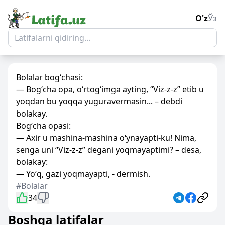
O'z
Ўз
Bolalar bogʻchasi:
— Bogʻcha opa, oʻrtogʻimga ayting, “Viz-z-z” etib u
yoqdan bu yoqqa yuguravermasin... – debdi
bolakay.
Bogʻcha opasi:
— Axir u mashina-mashina oʻynayapti-ku! Nima,
senga uni “Viz-z-z” degani yoqmayaptimi? – desa,
bolakay:
— Yoʻq, gazi yoqmayapti, - dermish.
#Bolalar
34
Boshqa latifalar