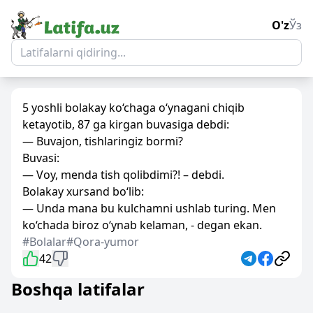
O'z
Ўз
5 yoshli bolakay ko‘chaga o‘ynagani chiqib
ketayotib, 87 ga kirgan buvasiga debdi:
— Buvajon, tishlaringiz bormi?
Buvasi:
— Voy, menda tish qolibdimi?! – debdi.
Bolakay xursand bo‘lib:
— Unda mana bu kulchamni ushlab turing. Men
ko‘chada biroz o‘ynab kelaman, - degan ekan.
#Bolalar
#Qora-yumor
42
Boshqa latifalar