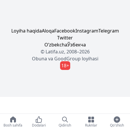
Loyiha haqida
Aloqa
Facebook
Instagram
Telegram
Twitter
Oʼzbekcha
Ўзбекча
© Latifa.uz, 2008–2026
Obuna
va
GoodGroup
loyihasi
18+
Bosh sahifa
Dodalari
Qidirish
Ruknlar
Qo'shish