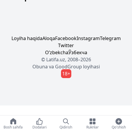
Loyiha haqida
Aloqa
Facebook
Instagram
Telegram
Twitter
Oʼzbekcha
Ўзбекча
© Latifa.uz, 2008–2026
Obuna
va
GoodGroup
loyihasi
18+
Bosh sahifa
Dodalari
Qidirish
Ruknlar
Qo'shish