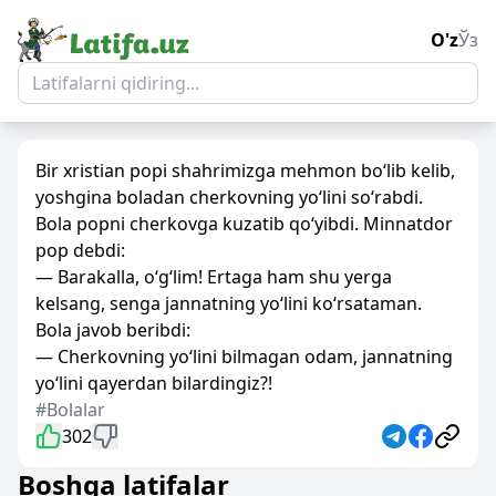
O'z
Ўз
Bir xristian popi shahrimizga mehmon bo‘lib kelib,
yoshgina boladan cherkovning yo‘lini so‘rabdi.
Bola popni cherkovga kuzatib qo‘yibdi. Minnatdor
pop debdi:
— Barakalla, o‘g‘lim! Ertaga ham shu yerga
kelsang, senga jannatning yo‘lini ko‘rsataman.
Bola javob beribdi:
— Cherkovning yo‘lini bilmagan odam, jannatning
yo‘lini qayerdan bilardingiz?!
#Bolalar
302
Boshqa latifalar