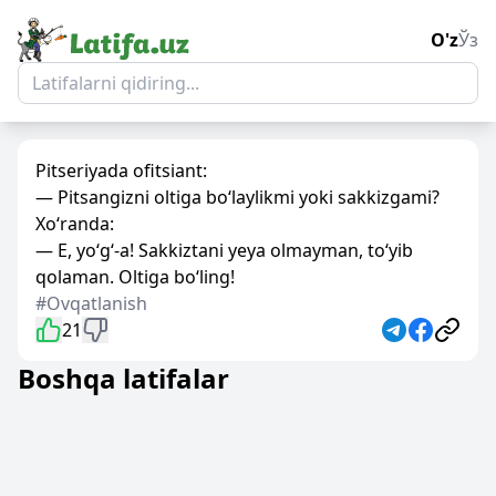
O'z
Ўз
Pitseriyada ofitsiant:
— Pitsangizni oltiga bo‘laylikmi yoki sakkizgami?
Xo‘randa:
— E, yo‘g‘-a! Sakkiztani yeya olmayman, to‘yib
qolaman. Oltiga bo‘ling!
#Ovqatlanish
21
Boshqa latifalar