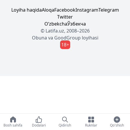
Loyiha haqida
Aloqa
Facebook
Instagram
Telegram
Twitter
Oʼzbekcha
Ўзбекча
© Latifa.uz, 2008–2026
Obuna
va
GoodGroup
loyihasi
18+
Bosh sahifa
Dodalari
Qidirish
Ruknlar
Qo'shish