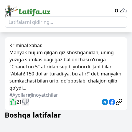
O'z
Ўз
Kriminal xabar.
Manyak hujum qilgan qiz shoshganidan, uning
yuziga sumkasidagi gaz ballonchasi o‘rniga
"Сhanel no 5" atiridan sepib yubordi. Jahl bilan
"Ablah! 150 dollar turadi-ya, bu atir!" deb manyakni
sumkachasi bilan urib, do‘pposlab, chalajon qilib
qo‘ydi...
#Ayollar
#Jinoyatchilar
21
Boshqa latifalar