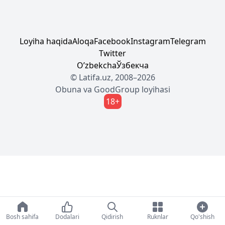
Loyiha haqida
Aloqa
Facebook
Instagram
Telegram
Twitter
Oʼzbekcha
Ўзбекча
© Latifa.uz, 2008–2026
Obuna
va
GoodGroup
loyihasi
18+
Bosh sahifa
Dodalari
Qidirish
Ruknlar
Qo'shish