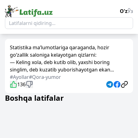
O'z
Ўз
Statistika ma’lumotlariga qaraganda, hozir
go‘zallik saloniga kelayotgan qizlarni:
— Keling xola, deb kutib olib, yaxshi boring
singlim, deb kuzatib yuborishayotgan ekan...
#Ayollar
#Qora-yumor
136
Boshqa latifalar