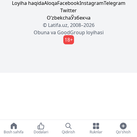
Loyiha haqida
Aloqa
Facebook
Instagram
Telegram
Twitter
Oʼzbekcha
Ўзбекча
© Latifa.uz, 2008–2026
Obuna
va
GoodGroup
loyihasi
18+
Bosh sahifa
Dodalari
Qidirish
Ruknlar
Qo'shish