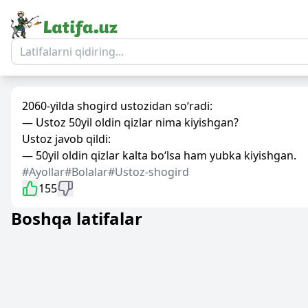
2060-yilda shogird ustozidan so‘radi:
— Ustoz 50yil oldin qizlar nima kiyishgan?
Ustoz javob qildi:
— 50yil oldin qizlar kalta bo‘lsa ham yubka kiyishgan.
#Ayollar
#Bolalar
#Ustoz-shogird
155
Boshqa latifalar