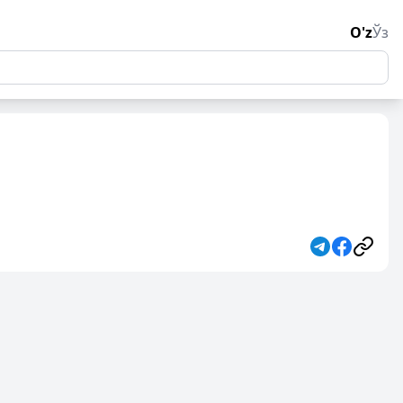
O'z
Ўз