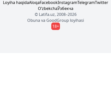
Loyiha haqida
Aloqa
Facebook
Instagram
Telegram
Twitter
Oʼzbekcha
Ўзбекча
© Latifa.uz, 2008–2026
Obuna
va
GoodGroup
loyihasi
18+