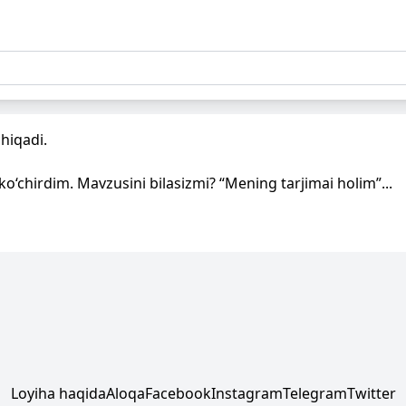
hiqadi.
chirdim. Mavzusini bilasizmi? “Mening tarjimai holim”...
Loyiha haqida
Aloqa
Facebook
Instagram
Telegram
Twitter