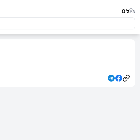
O'z
Ўз