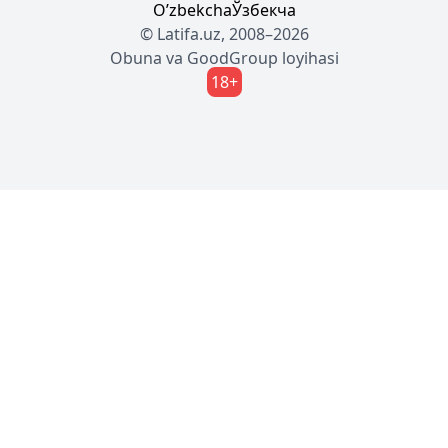
Oʼzbekcha
Ўзбекча
© Latifa.uz, 2008–2026
Obuna
va
GoodGroup
loyihasi
18+