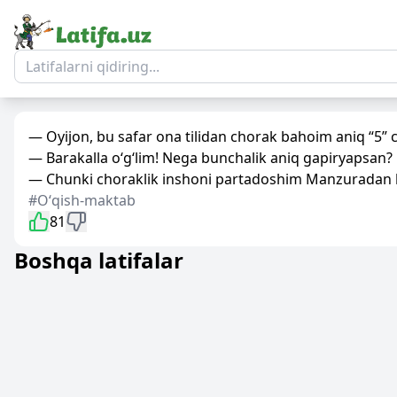
— Oyijon, bu safar ona tilidan chorak bahoim aniq “5” c
— Barakalla o‘g‘lim! Nega bunchalik aniq gapiryapsan?
— Chunki choraklik inshoni partadoshim Manzuradan ko‘
#Oʻqish-maktab
81
Boshqa latifalar