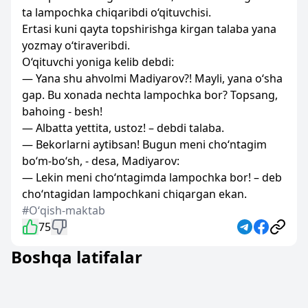
ta lampochka chiqaribdi o‘qituvchisi.
Ertasi kuni qayta topshirishga kirgan talaba yana
yozmay o‘tiraveribdi.
O‘qituvchi yoniga kelib debdi:
— Yana shu ahvolmi Madiyarov?! Mayli, yana o‘sha
gap. Bu xonada nechta lampochka bor? Topsang,
bahoing - besh!
— Albatta yettita, ustoz! – debdi talaba.
— Bekorlarni aytibsan! Bugun meni cho‘ntagim
bo‘m-bo‘sh, - desa, Madiyarov:
— Lekin meni cho‘ntagimda lampochka bor! – deb
cho‘ntagidan lampochkani chiqargan ekan.
#Oʻqish-maktab
75
Boshqa latifalar