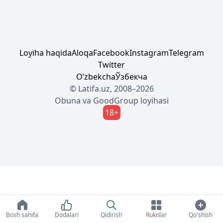
Loyiha haqida
Aloqa
Facebook
Instagram
Telegram
Twitter
Oʼzbekcha
Ўзбекча
© Latifa.uz, 2008–2026
Obuna
va
GoodGroup
loyihasi
18+
Bosh sahifa
Dodalari
Qidirish
Ruknlar
Qo'shish