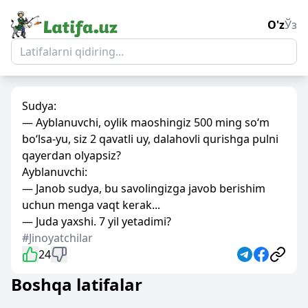
O'z
Ўз
Sudya:
— Ayblanuvchi, oylik maoshingiz 500 ming so‘m
bo‘lsa-yu, siz 2 qavatli uy, dalahovli qurishga pulni
qayerdan olyapsiz?
Ayblanuvchi:
— Janob sudya, bu savolingizga javob berishim
uchun menga vaqt kerak...
— Juda yaxshi. 7 yil yetadimi?
#Jinoyatchilar
24
Boshqa latifalar