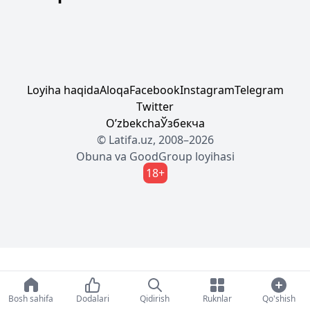
Loyiha haqida
Aloqa
Facebook
Instagram
Telegram
Twitter
Oʼzbekcha
Ўзбекча
© Latifa.uz, 2008–2026
Obuna
va
GoodGroup
loyihasi
18+
Bosh sahifa
Dodalari
Qidirish
Ruknlar
Qo'shish