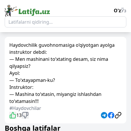
O'z
Ўз
Haydovchilik guvohnomasiga o‘qiyotgan ayolga
instruktor debdi:
— Men mashinani to‘xtating desam, siz nima
qilyapsiz?
Ayol:
— To‘xtayapman-ku?
Instruktor:
— Mashina to‘xtasin, miyangiz ishlashdan
to‘xtamasin!!!
#Haydovchilar
13
Boshqa latifalar