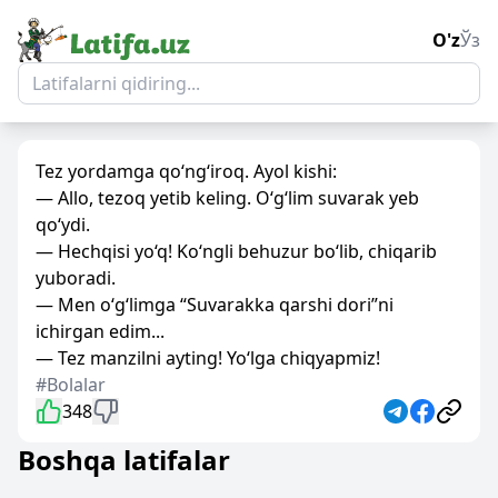
O'z
Ўз
Tez yordamga qo‘ng‘iroq. Ayol kishi:
— Allo, tezoq yetib keling. O‘g‘lim suvarak yeb
qo‘ydi.
— Hechqisi yo‘q! Ko‘ngli behuzur bo‘lib, chiqarib
yuboradi.
— Men o‘g‘limga “Suvarakka qarshi dori”ni
ichirgan edim...
— Tez manzilni ayting! Yo‘lga chiqyapmiz!
#Bolalar
348
Boshqa latifalar