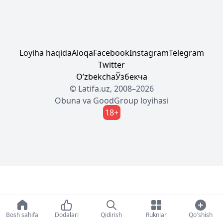
Loyiha haqida
Aloqa
Facebook
Instagram
Telegram
Twitter
Oʼzbekcha
Ўзбекча
© Latifa.uz, 2008–2026
Obuna
va
GoodGroup
loyihasi
18+
Bosh sahifa
Dodalari
Qidirish
Ruknlar
Qo'shish