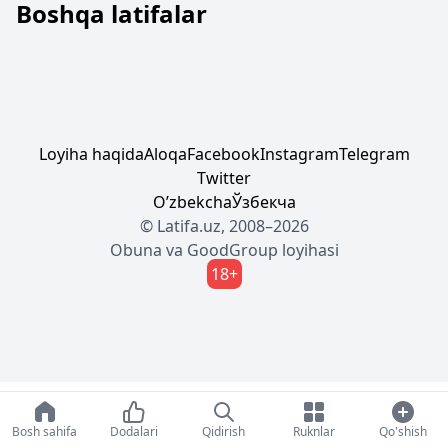
Boshqa latifalar
Loyiha haqida
Aloqa
Facebook
Instagram
Telegram
Twitter
Oʼzbekcha
Ўзбекча
© Latifa.uz, 2008–2026
Obuna
va
GoodGroup
loyihasi
18+
Bosh sahifa
Dodalari
Qidirish
Ruknlar
Qo'shish