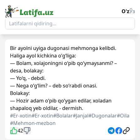
O'z
Ўз
Bir ayolni uyiga dugonasi mehmonga kelibdi.
Haliga ayol kichkina o‘g‘liga:
— Bolam, xolajoningni o‘pib qo‘ymaysanmi? –
desa, bolakay:
— Yo‘q, - debdi.
— Nega o‘g‘lim? – deb so‘rabdi onasi.
Bolakay:
— Hozir adam o‘pib qo‘ygan edilar, xoladan
shapaloq yeb oldilar, - dermish.
#Er-xotin
#Er-xotin
#Bolalar
#Janjal
#Dugonalar
#Oila
#Mehmon-mezbon
42