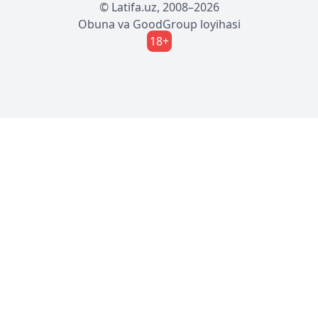
© Latifa.uz, 2008–2026
Obuna
va
GoodGroup
loyihasi
18+