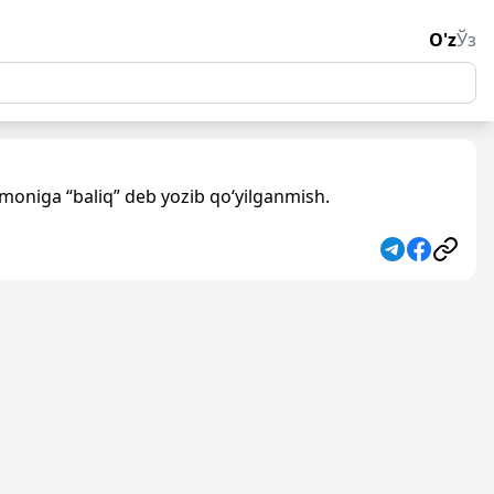
O'z
Ўз
moniga “baliq” deb yozib qo‘yilganmish.