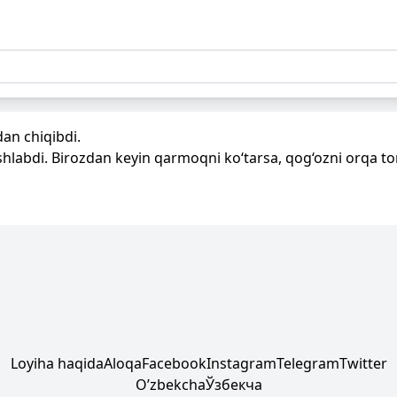
dan chiqibdi.
labdi. Birozdan keyin qarmoqni ko‘tarsa, qog‘ozni orqa to
Loyiha haqida
Aloqa
Facebook
Instagram
Telegram
Twitter
Oʼzbekcha
Ўзбекча