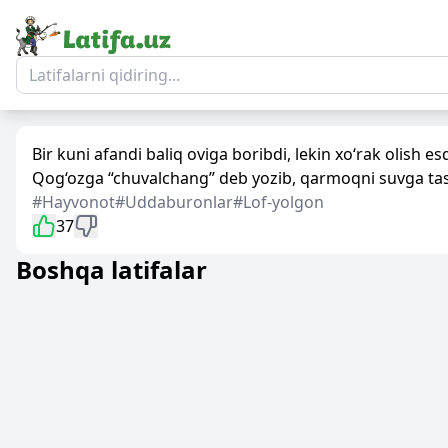
Bir kuni afandi baliq oviga boribdi, lekin xo‘rak olish es
Qog‘ozga “chuvalchang” deb yozib, qarmoqni suvga tash
#Hayvonot
#Uddaburonlar
#Lof-yolgon
37
Boshqa latifalar