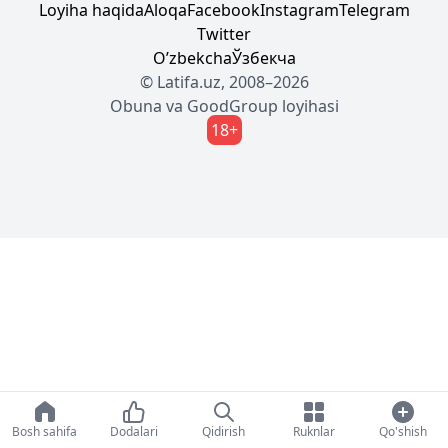
Loyiha haqida
Aloqa
Facebook
Instagram
Telegram
Twitter
Oʼzbekcha
Ўзбекча
© Latifa.uz, 2008–2026
Obuna
va
GoodGroup
loyihasi
18+
Bosh sahifa
Dodalari
Qidirish
Ruknlar
Qo'shish