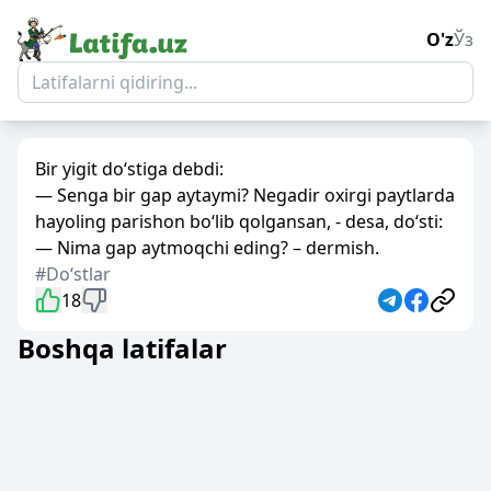
O'z
Ўз
Bir yigit do‘stiga debdi:
— Senga bir gap aytaymi? Negadir oxirgi paytlarda
hayoling parishon bo‘lib qolgansan, - desa, do‘sti:
— Nima gap aytmoqchi eding? – dermish.
#Doʻstlar
18
Boshqa latifalar