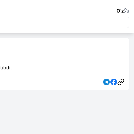
O'z
Ўз
tibdi.