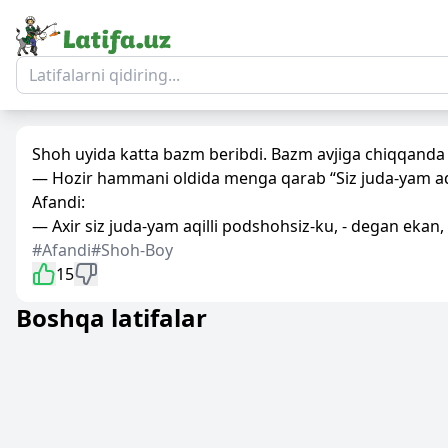
Shoh uyida katta bazm beribdi. Bazm avjiga chiqqanda 
— Hozir hammani oldida menga qarab “Siz juda-yam aq
Afandi:
— Axir siz juda-yam aqilli podshohsiz-ku, - degan ekan,
#Afandi
#Shoh-Boy
15
Boshqa latifalar