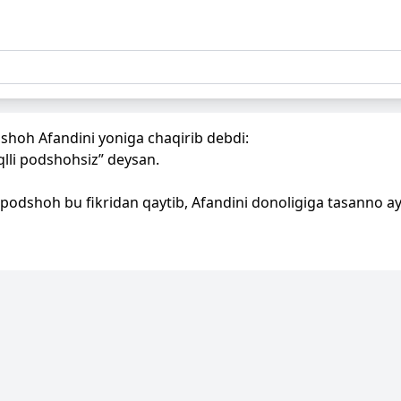
shoh Afandini yoniga chaqirib debdi:
lli podshohsiz” deysan.
 podshoh bu fikridan qaytib, Afandini donoligiga tasanno ay