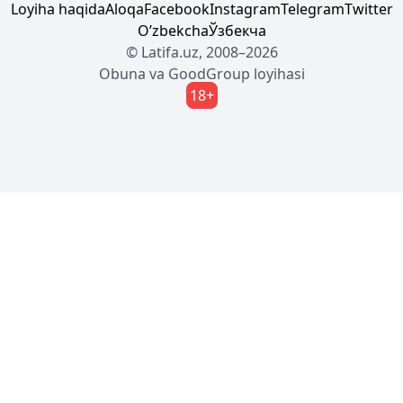
Loyiha haqida
Aloqa
Facebook
Instagram
Telegram
Twitter
Oʼzbekcha
Ўзбекча
© Latifa.uz, 2008–2026
Obuna
va
GoodGroup
loyihasi
18+