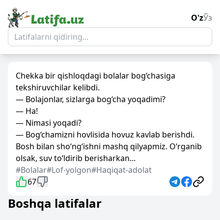
O'z
Ўз
Chekka bir qishloqdagi bolalar bog‘chasiga
tekshiruvchilar kelibdi.
— Bolajonlar, sizlarga bog‘cha yoqadimi?
— Ha!
— Nimasi yoqadi?
— Bog‘chamizni hovlisida hovuz kavlab berishdi.
Bosh bilan sho‘ng‘ishni mashq qilyapmiz. O‘rganib
olsak, suv to‘ldirib berisharkan...
#Bolalar
#Lof-yolgon
#Haqiqat-adolat
67
Boshqa latifalar