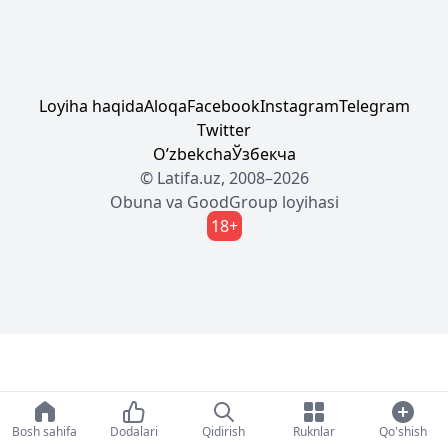
Loyiha haqida
Aloqa
Facebook
Instagram
Telegram
Twitter
Oʼzbekcha
Ўзбекча
© Latifa.uz, 2008–2026
Obuna
va
GoodGroup
loyihasi
18+
Bosh sahifa
Dodalari
Qidirish
Ruknlar
Qo'shish