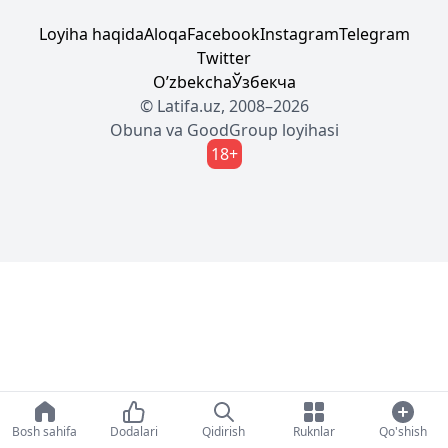
Loyiha haqida
Aloqa
Facebook
Instagram
Telegram
Twitter
Oʼzbekcha
Ўзбекча
© Latifa.uz, 2008–2026
Obuna
va
GoodGroup
loyihasi
18+
Bosh sahifa
Dodalari
Qidirish
Ruknlar
Qo'shish