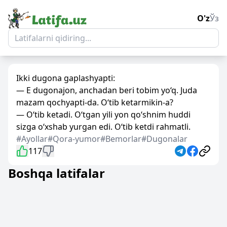
O'z
Ўз
Ikki dugona gaplashyapti:
— E dugonajon, anchadan beri tobim yo‘q. Juda
mazam qochyapti-da. O‘tib ketarmikin-a?
— O‘tib ketadi. O‘tgan yili yon qo‘shnim huddi
sizga o‘xshab yurgan edi. O‘tib ketdi rahmatli.
#Ayollar
#Qora-yumor
#Bemorlar
#Dugonalar
117
Boshqa latifalar