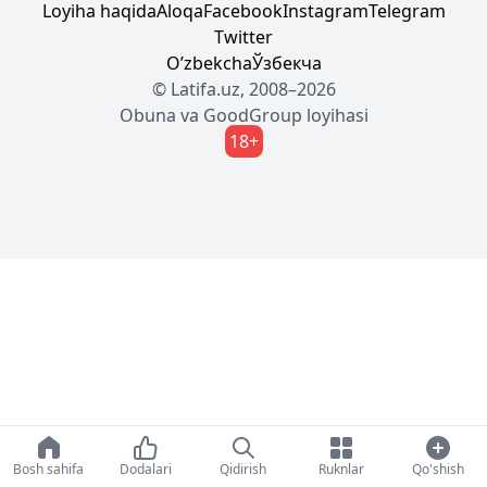
Loyiha haqida
Aloqa
Facebook
Instagram
Telegram
Twitter
Oʼzbekcha
Ўзбекча
© Latifa.uz, 2008–2026
Obuna
va
GoodGroup
loyihasi
18+
Bosh sahifa
Dodalari
Qidirish
Ruknlar
Qo'shish