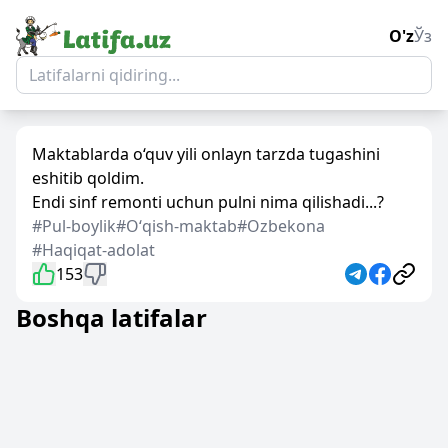
O'z
Ўз
Maktablarda o‘quv yili onlayn tarzda tugashini
eshitib qoldim.
Endi sinf remonti uchun pulni nima qilishadi...?
#Pul-boylik
#Oʻqish-maktab
#Ozbekona
#Haqiqat-adolat
153
Boshqa latifalar