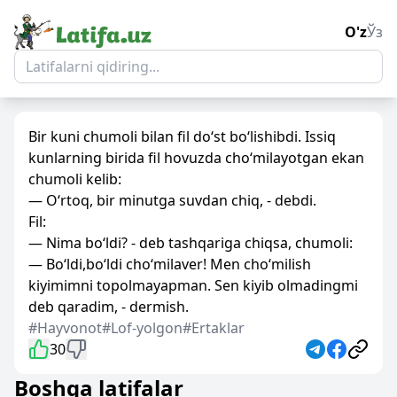
O'z
Ўз
Bir kuni chumoli bilan fil do‘st bo‘lishibdi. Issiq
kunlarning birida fil hovuzda cho‘milayotgan ekan
chumoli kelib:
— O‘rtoq, bir minutga suvdan chiq, - debdi.
Fil:
— Nima bo‘ldi? - deb tashqariga chiqsa, chumoli:
— Bo‘ldi,bo‘ldi cho‘milaver! Men cho‘milish
kiyimimni topolmayapman. Sen kiyib olmadingmi
deb qaradim, - dermish.
#Hayvonot
#Lof-yolgon
#Ertaklar
30
Boshqa latifalar