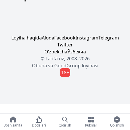
Loyiha haqida
Aloqa
Facebook
Instagram
Telegram
Twitter
Oʼzbekcha
Ўзбекча
© Latifa.uz, 2008–2026
Obuna
va
GoodGroup
loyihasi
18+
Bosh sahifa
Dodalari
Qidirish
Ruknlar
Qo'shish