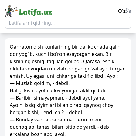
O'z
Ўз
Qahraton qish kunlarining birida, ko‘chada qalin
qor yog‘ib, kuchli bo‘ron esayotgan ekan. Bir
kishining eshigi taqillab qolibdi. Qarasa, eshik
oldida sovuqdan muzlab qolgan go‘zal ayol turgan
emish. Uy egasi uni ichkariga taklif qilibdi. Ayol:
— Muzlab qoldim, - debdi.
Haligi kishi ayolni olov yoniga taklif qilibdi.
— Baribir isimayapman, - debdi ayol yana.
Ayolni issiq kiyimlari bilan o‘rab, qaynoq choy
bergan kishi, - endi-chi?, - debdi.
— Bunday vaqtlarda rahmatli erim meni
quchoqlab, tanasi bilan isitib qo‘yardi, - deb
erkalana boshlabdi ayol.