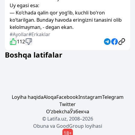
Uy egasi esa:
— Ko‘chada qalin qor yog‘ib, kuchli bo‘ron
ko‘tarilgan. Bunday havoda eringizni tanasini olib
kelolmayman, - degan ekan.
#Ayollar
#Erkaklar
112
Boshqa latifalar
Loyiha haqida
Aloqa
Facebook
Instagram
Telegram
Twitter
Oʼzbekcha
Ўзбекча
© Latifa.uz, 2008–2026
Obuna
va
GoodGroup
loyihasi
18+